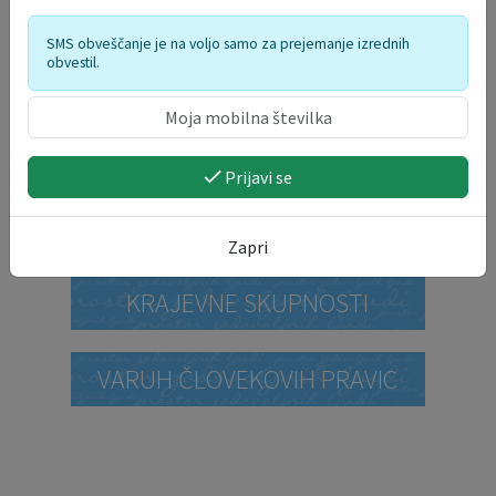
SMS obveščanje je na voljo samo za prejemanje izrednih
obvestil.
STRATEGIJA ZA STAREJŠE
PROMETNI POLIGON
Prijavi se
VIDEO VSEBINE
Zapri
KRAJEVNE SKUPNOSTI
VARUH ČLOVEKOVIH PRAVIC