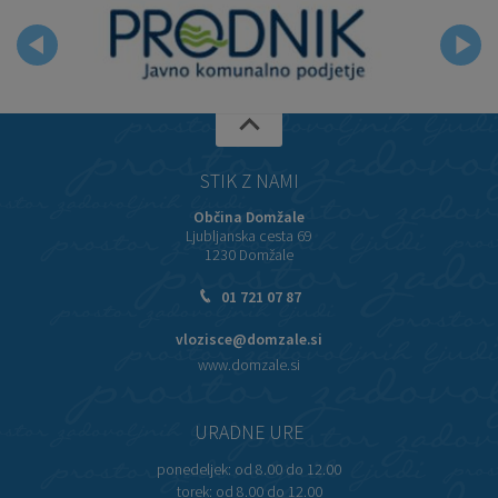
STIK Z NAMI
Občina Domžale
Ljubljanska cesta 69
1230 Domžale
01 721 07 87
vlozisce@domzale.si
www.domzale.si
URADNE URE
ponedeljek:
od 8.00 do 12.00
torek:
od 8.00 do 12.00