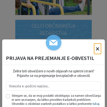
DELO OBČINSKEGA
REDARSTVA
×
PROSTORSKI AKTI
PRIJAVA NA PREJEMANJE E-OBVESTIL
PRORAČUN OBČINE
Želite biti obveščeni o novih objavah na spletni strani?
Prijavite se na prejemanje brezplačnih e-obvestil.
STRATEGIJA ZA MLADE
Strinjam se, da se moji podatki obdelujejo za namen obveščanja
STRATEGIJA RAZVOJA
in sem seznanjen, da lahko privolitev kadarkoli prekličem.
Obvestilo o obdelavi osebnih podatkov si lahko preberete
tukaj
.
ŠPORTA 2026-2030