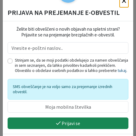
×
Povezane objave
PRIJAVA NA PREJEMANJE E-OBVESTIL
Želite biti obveščeni o novih objavah na spletni strani?
Prijavite se na prejemanje brezplačnih e-obvestil.
Strinjam se, da se moji podatki obdelujejo za namen obveščanja
in sem seznanjen, da lahko privolitev kadarkoli prekličem.
Obvestilo o obdelavi osebnih podatkov si lahko preberete
tukaj
.
SMS obveščanje je na voljo samo za prejemanje izrednih
obvestil.
Informativne brošure, bilteni
18. 03. 2020
Prijavi se