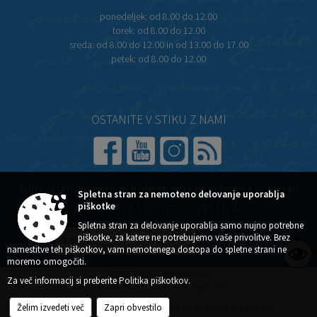
ponedeljek:
od 8.00 do 12.00
torek:
od 8.00 do 12.00
sreda:
od 8.00 do 12.00 in od 13.00 do 17.00
petek:
od 8.00 do 12.00
OSTANITE V STIKU Z NAMI
Želite ostati obveščeni in podpreti naša prizadevanja za razvoj?
Spletna stran za nemoteno delovanje uporablja
piškotke
NAROČITE SE NA E-OBVESTILA
Spletna stran za delovanje uporablja samo nujno potrebne
piškotke, za katere ne potrebujemo vaše privolitve. Brez
namestitve teh piškotkov, vam nemotenega dostopa do spletne strani ne
moremo omogočiti.
© 2026 Vse pravice pridržane
Za več informacij si preberite
Politika piškotkov
.
Zasnova, izvedba in vzdrževanje: Sigmateh d.o.o.
Želim izvedeti več
Zapri obvestilo
Splošni pogoji spletne strani
Center za varstvo osebnih podatkov