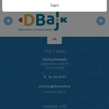
Zapri
STIK Z NAMI
Občina Domžale
Ljubljanska cesta 69
1230 Domžale
01 721 07 87
vlozisce@domzale.si
www.domzale.si
URADNE URE