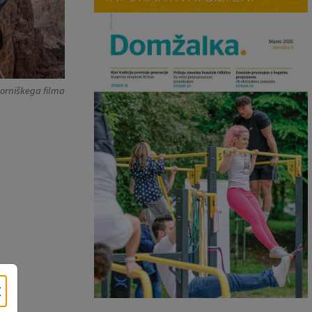
gorniškega filma
×