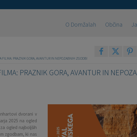
O Domžalah
Občina
Ja
GA FILMA: PRAZNIK GORA, AVANTUR IN NEPOZABNIH ZGODB!
 FILMA: PRAZNIK GORA, AVANTUR IN NEPOZ
nhartovi dvorani v
uarja 2025 na ogled
 za ogled najboljših
kim zgodbam, ki nas