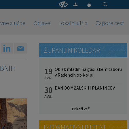
vne službe
Objave
Lokalni utrip
Zapore cest
ŽUPANJIN KOLEDAR
ABNIH
19
Obisk mladih na gasilskem taboru
v Radencih ob Kolpi
AVG.
30
DAN DOMŽALSKIH PLANINCEV
AVG.
Prikaži več
INFORMATIVNI BILTENI