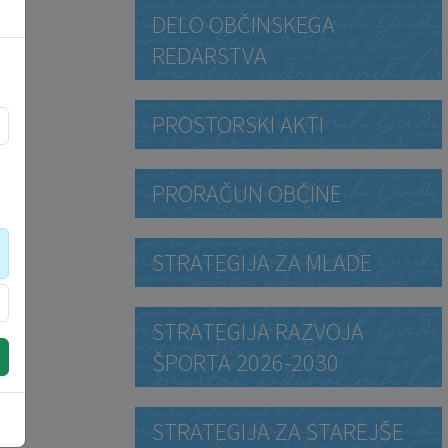
DELO OBČINSKEGA
REDARSTVA
PROSTORSKI AKTI
PRORAČUN OBČINE
STRATEGIJA ZA MLADE
STRATEGIJA RAZVOJA
ŠPORTA 2026-2030
STRATEGIJA ZA STAREJŠE