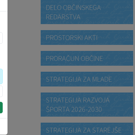
DELO OBČINSKEGA
REDARSTVA
PROSTORSKI AKTI
PRORAČUN OBČINE
STRATEGIJA ZA MLADE
STRATEGIJA RAZVOJA
ŠPORTA 2026-2030
STRATEGIJA ZA STAREJŠE