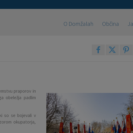
O Domžalah
Občina
Ja
emstvu praporov in
a obeležja padlim
i so se bojevali v
dzorom okupatorja,