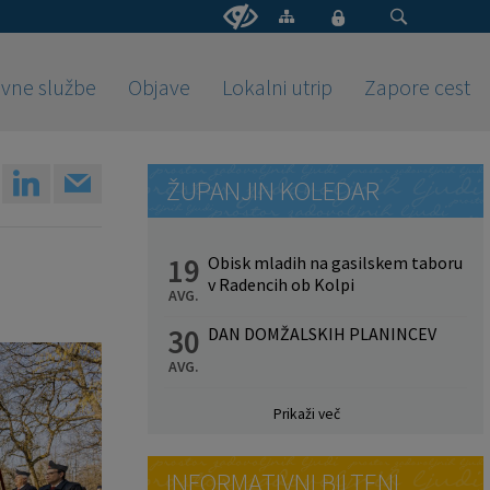
vne službe
Objave
Lokalni utrip
Zapore cest
ŽUPANJIN KOLEDAR
19
Obisk mladih na gasilskem taboru
v Radencih ob Kolpi
AVG.
30
DAN DOMŽALSKIH PLANINCEV
AVG.
Prikaži več
INFORMATIVNI BILTENI