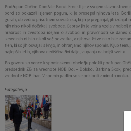
Podžupan Občine Domžale Borut Ernestl je v svojem slavnostnem na
Pobratene občine
Občina Moravče
Občinska volilna komisija
Mladi
Srednja šola Domžale
Urejanje javnih površin
Pomembni kontakti
borci so pokazali izjemen pogum, ki je presegel njihova leta. Boril
gorah, ob vedno prisotnem sovražniku, ki jih je preganjal, jih izdajal i
Fotogalerija
Mestna občina Ljubljana
Krajevne skupnosti
Zaščita in reševanje
Bilteni
njih niso nikoli dočakali svobode. Čeprav jih je vojna vzela v najbolj 
hrabrost in zvestoba idejam o svobodi in pravičnosti še danes
Državni organi
Zapuščene živali
Glasilo Slamnik
izmed njih ni bilo nikoli več povratka, a njihove žrtve niso bile zam
tleh, ki so jih osvajali s krvjo, in ohranjamo njihov spomin. Kljub temu,
najlepših letih, njihova dediščina živi dalje, v upanju na boljši svet.«
Svet za preventivo in vzgojo v cestnem prometu
Oskrba s plinom
Občinski predpisi
Po govoru so vence k spominskemu obeležju položili podžupan Obči
Katalog informacij javnega značaja
Uradni vestnik
predsednik ZB za vrednote NOB Dol – Dolsko, Barbina Skok, pre
vrednote NOB Ihan. V spomin padlim so se poklonili z minuto molka.
Uradne ure
Proračun Občine
Fotogalerija
E-obvestila Občine
Lokalne volitve