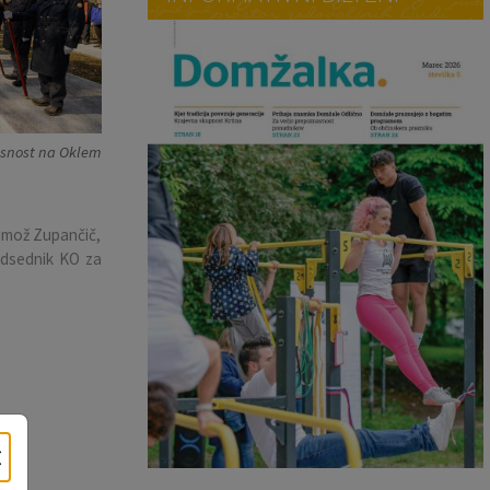
snost na Oklem
imož Zupančič,
edsednik KO za
×