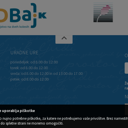
URADNE URE
O
ponedeljek:
od 8.00 do 12.00
torek:
od 8.00 do 12.00
sreda:
od 8.00 do 12.00 in od 13.00 do 17.00
petek:
od 8.00 do 12.00
Ž
r
N
 uporablja piškotke
o nujno potrebne piškotke, za katere ne potrebujemo vaše privolitve. Brez namestit
do spletne strani ne moremo omogočiti.