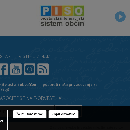
STANITE V STIKU Z NAMI
elite ostati obveščeni in podpreti naša prizadevanja za
azvoj?
AROČITE SE NA E-OBVESTILA
Želim izvedeti več
Zapri obvestilo
ve
Zasnova, izvedba in vzdrževanje: Sigmateh d.o.o.