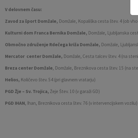
V delovnem času:
Zavod za šport Domžale,
Domžale, Kopališka cesta štev. 4 (ob vho
Kulturni dom Franca Bernika Domžale,
Domžale, Ljubljanska cest
Območno združenje Rdečega križa
Domžale,
Domžale, Ljubljanska
Mercator center Domžale,
Domžale, Cesta talcev štev. 4 (na ste
Breza center Domžale
, Domžale, Breznikova cesta štev. 15 (na st
Helios,
Količevo štev. 54 (pri glavnem vratarju)
PGD Žje – Sv. Trojica,
Žeje Štev. 10 (v garaži GD)
PGD IHAN
, Ihan, Breznikova cesta štev. 76 (v intervencijskem vozilu)