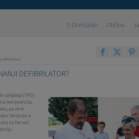
O Domžalah
Občina
Ja
i defibrilator?
NANJI DEFIBRILATOR?
h oživljanja (TPO)
i na tem področju
imo, pa ne le
jev, hkrati pa si
ata za čim več
dročju.