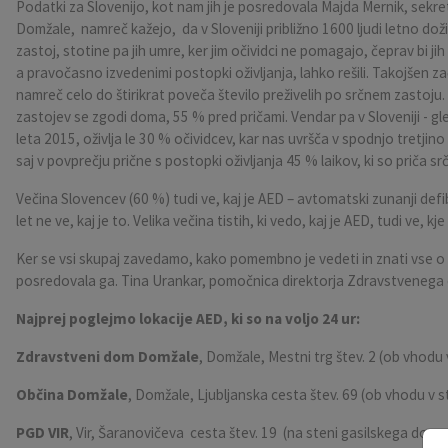
Podatki za Slovenijo, kot nam jih je posredovala Majda Mernik, sekr
Domžale, namreč kažejo, da v Sloveniji približno 1600 ljudi letno dož
Pobratene občine
Občina Moravče
Občinska volilna komisija
Mladi
Srednja šola Domžale
Urejanje javnih površin
Pomembni kontakti
zastoj, stotine pa jih umre, ker jim očividci ne pomagajo, čeprav bi jih
a pravočasno izvedenimi postopki oživljanja, lahko rešili. Takojšen za
Fotogalerija
Mestna občina Ljubljana
Krajevne skupnosti
Zaščita in reševanje
Bilteni
namreč celo do štirikrat poveča število preživelih po srčnem zastoju.
zastojev se zgodi doma, 55 % pred pričami. Vendar pa v Sloveniji - gl
Državni organi
Zapuščene živali
Glasilo Slamnik
leta 2015, oživlja le 30 % očividcev, kar nas uvršča v spodnjo tretjino
saj v povprečju prične s postopki oživljanja 45 % laikov, ki so priča s
Svet za preventivo in vzgojo v cestnem prometu
Oskrba s plinom
Občinski predpisi
Večina Slovencev (60 %) tudi ve, kaj je AED – avtomatski zunanji defi
let ne ve, kaj je to. Velika večina tistih, ki vedo, kaj je AED, tudi ve, kj
Katalog informacij javnega značaja
Uradni vestnik
Ker se vsi skupaj zavedamo, kako pomembno je vedeti in znati vse o A
Uradne ure
Proračun Občine
posredovala ga. Tina Urankar, pomočnica direktorja Zdravstveneg
Najprej poglejmo lokacije AED, ki so na voljo 24 ur:
E-obvestila Občine
Zdravstveni dom Domžale
, Domžale, Mestni trg štev. 2 (ob vhod
Lokalne volitve
Občina Domžale
, Domžale, Ljubljanska cesta štev. 69 (ob vhodu v 
PGD VIR
, Vir, Šaranovičeva cesta štev. 19 (na steni gasilskega doma