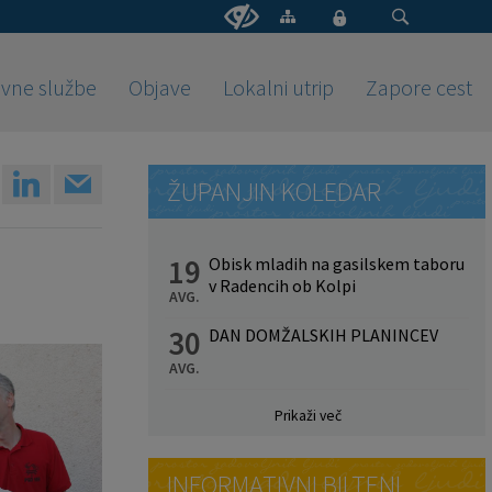
vne službe
Objave
Lokalni utrip
Zapore cest
ŽUPANJIN KOLEDAR
19
Obisk mladih na gasilskem taboru
v Radencih ob Kolpi
AVG.
30
DAN DOMŽALSKIH PLANINCEV
AVG.
Prikaži več
INFORMATIVNI BILTENI