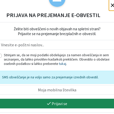
PRIJAVA NA PREJEMANJE E-OBVESTIL
Želite biti obveščeni o novih objavah na spletni strani?
Prijavite se na prejemanje brezplačnih e-obvestil.
 doma ob vratarju)
Strinjam se, da se moji podatki obdelujejo za namen obveščanja in sem
seznanjen, da lahko privolitev kadarkoli prekličem. Obvestilo o obdelavi
osebnih podatkov si lahko preberete
tukaj
.
SMS obveščanje je na voljo samo za prejemanje izrednih obvestil.
alnem vozilu)
e)
Prijavi se