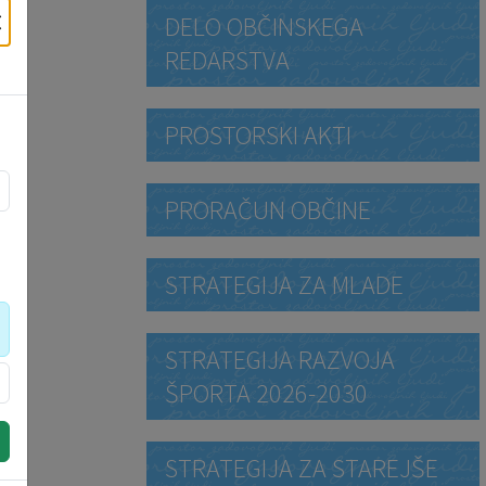
×
DELO OBČINSKEGA
REDARSTVA
PROSTORSKI AKTI
PRORAČUN OBČINE
STRATEGIJA ZA MLADE
STRATEGIJA RAZVOJA
ŠPORTA 2026-2030
STRATEGIJA ZA STAREJŠE