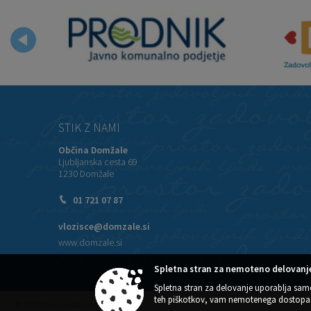
STIK Z NAMI
Občina Domžale
Ljubljanska cesta 69
1230 Domžale
01 721 07 87
vlozisce@domzale.si
www.domzale.si
Spletna stran za nemoteno delovanje
Spletna stran za delovanje uporablja sam
teh piškotkov, vam nemotenega dostopa 
© 2026 Vse pravice pridržane