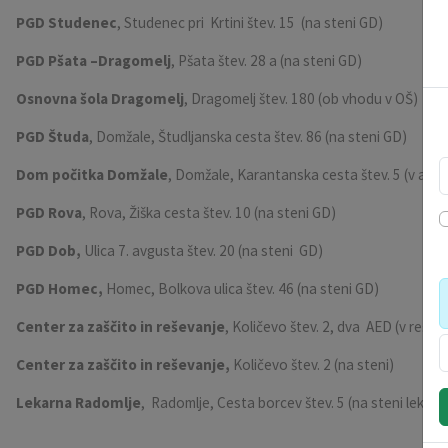
PGD Studenec
, Studenec pri Krtini štev. 15 (na steni GD)
PGD Pšata –Dragomelj
, Pšata štev. 28 a (na steni GD)
Osnovna šola Dragomelj
, Dragomelj štev. 180 (ob vhodu v OŠ)
PGD Študa
, Domžale, Študljanska cesta štev. 86 (na steni GD)
Dom počitka Domžale
, Domžale, Karantanska cesta štev. 5 (v avli
PGD Rova
, Rova, Žiška cesta štev. 10 (na steni GD)
PGD Dob,
Ulica 7. avgusta štev. 20 (na steni GD)
PGD Homec,
Homec, Bolkova ulica štev. 46 (na steni GD)
Center za zaščito in reševanje
, Količevo štev. 2, dva AED (v rešev
Center za zaščito in reševanje,
Količevo štev. 2 (na steni)
Lekarna Radomlje
, Radomlje, Cesta borcev štev. 5 (na steni lekarn