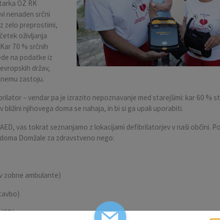
etarka OZ RK
ivi nenaden srčni
 z zelo preprostimi,
četek oživljanja
 Kar 70 % srčnih
ede na podatke iz
 evropskih držav,
rčnemu zastoju.
brilator – vendar pa je izrazito nepoznavanje med starejšimi: kar 60 % st
e v bližini njihovega doma se nahaja, in bi si ga upali uporabiti.
ED, vas tokrat seznanjamo z lokacijami defibrilatorjev v naši občini. 
a doma Domžale za zdravstveno nego:
u v zobne ambulante)
stavbo)
 (GD)