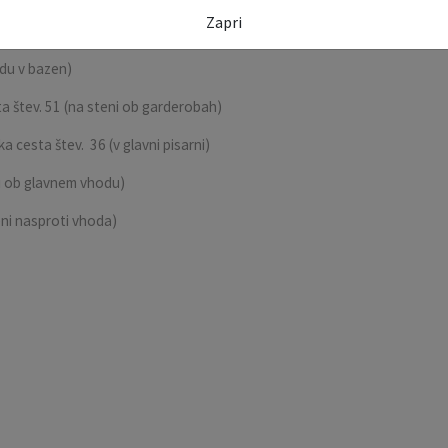
Zapri
du v bazen)
a štev. 51 (na steni ob garderobah)
 cesta štev. 36 (v glavni pisarni)
ni ob glavnem vhodu)
eni nasproti vhoda)