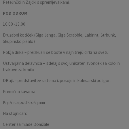
Petelinčki in Zajčki s spremljevalkami.
POD ODROM
10.00 -13.00
Družabni kotiček (Giga Jenga, Giga Scrabble, Labirint, Štrbunk,
Skupinsko pisalo)
Polžja dirka – preizkusili se boste v najhitrejši dirki na svetu
Ustvarjalna delavnica – izdelaj s svoj unikaten zvonček za kolo in
trakove za krmilo
DBajk – predstavitev sistema izposoje in kolesarski poligon
Premična kavarna
Knjižnica pod krošnjami
Na stojnicah:
Center za mlade Domžale