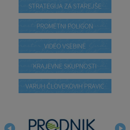
STRATEGIJA ZA STAREJŠE
PROMETNI POLIGON
VIDEO VSEBINE
KRAJEVNE SKUPNOSTI
VARUH ČLOVEKOVIH PRAVIC