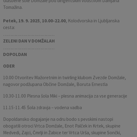
Glasbene šole Domžale pod dirigentskim vodstvom Damjana
Tomažina.
Petek, 19. 9. 2025
,
10.00-22.00
, Kolodvorska in Ljubljanska
cesta:
………………………………
ZELENI DAN V DOMŽALAH
………………………………
DOPOLDAN
ODER
10.00 Otvoritev Mažoretnim in twirling klubom Zvezde Domžale,
nagovor podžupana Občine Domžale, Boruta Ernestla
10.30-11.00 Plesna šola Miki – plesna animacija za vse generacije
11.15-11.45 Šola zdravja – vodena vadba
Dopoldansko dogajanje na odru bodo s pevskimi nastopi
obogatili otroci Vrtca Domžale, Enot Palček in Krtek, skupine
Medvedi, Zajci, Čmrlji in Žabice ter Vrtca Urša, skupine Sončki,