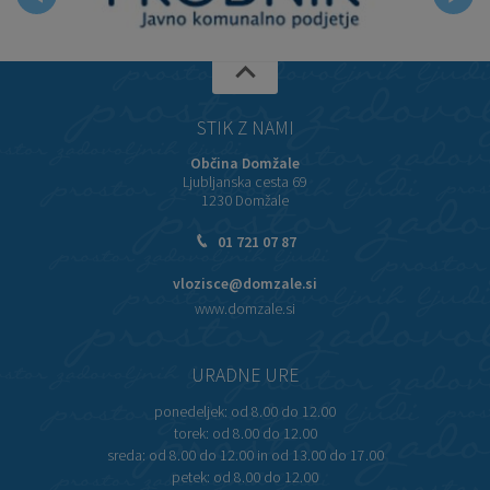
STIK Z NAMI
Občina Domžale
Ljubljanska cesta 69
1230 Domžale
01 721 07 87
vlozisce@domzale.si
www.domzale.si
URADNE URE
ponedeljek:
od 8.00 do 12.00
torek:
od 8.00 do 12.00
sreda:
od 8.00 do 12.00 in od 13.00 do 17.00
petek:
od 8.00 do 12.00