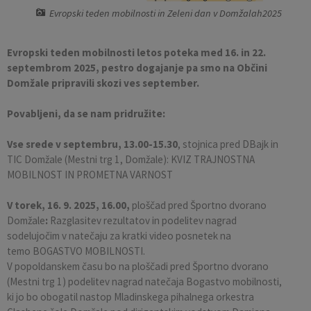
Evropski teden mobilnosti in Zeleni dan v Domžalah2025
Pobratene občine
Občina Moravče
Občinska volilna komisija
Mladi
Srednja šola Domžale
Urejanje javnih površin
Pomembni kontakti
Evropski teden mobilnosti letos poteka med 16. in 22.
Fotogalerija
Mestna občina Ljubljana
Krajevne skupnosti
Zaščita in reševanje
Bilteni
septembrom 2025, pestro dogajanje pa smo na Občini
Domžale pripravili skozi ves september.
Državni organi
Zapuščene živali
Glasilo Slamnik
Povabljeni, da se nam pridružite:
Svet za preventivo in vzgojo v cestnem prometu
Oskrba s plinom
Občinski predpisi
Vse srede v septembru, 13.00-15.30
, stojnica pred DBajk in
Katalog informacij javnega značaja
Uradni vestnik
TIC Domžale (Mestni trg 1, Domžale): KVIZ TRAJNOSTNA
MOBILNOST IN PROMETNA VARNOST
Uradne ure
Proračun Občine
V torek, 16. 9. 2025, 16.00,
ploščad pred Športno dvorano
Domžale
:
Razglasitev rezultatov in podelitev nagrad
E-obvestila Občine
sodelujočim v natečaju za kratki video posnetek na
temo BOGASTVO MOBILNOSTI.
Lokalne volitve
V popoldanskem času bo na ploščadi pred Športno dvorano
(Mestni trg 1) podelitev nagrad natečaja Bogastvo mobilnosti,
ki jo bo obogatil nastop Mladinskega pihalnega orkestra