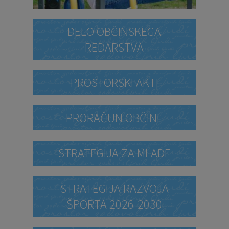
DELO OBČINSKEGA
REDARSTVA
PROSTORSKI AKTI
PRORAČUN OBČINE
STRATEGIJA ZA MLADE
STRATEGIJA RAZVOJA
ŠPORTA 2026-2030