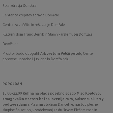
Šola zdravja Domžale
Center za krepitev zdravja Domžale
Center za zaščito in reševanje Domžale
Kulturni dom Franc Bernik in Slamnikarski muzej Domžale
Domžalec
Prostor bodo obogatili
Arboretum Volčji potok
, Center
ponovne uporabe Ljubljana in Domžalček.
POPOLDAN
16.00–22.00
Kuhna na plac
s posebno gostjo
Mišo Koplovo,
zmagovalko MasterChefa Slovenija 2025
,
Salsensual Party
pod zvezdami
s Plesnim Studiom Dancelife, nastop plesne
skupine Salsation, v sodelovanju z društvom Plešem zase in