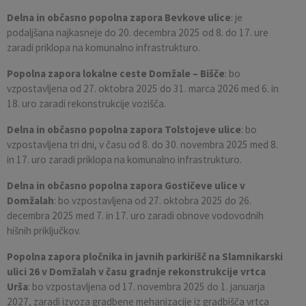
Delna in občasno popolna zapora Bevkove ulice
: je
podaljšana najkasneje do 20. decembra 2025 od 8. do 17. ure
zaradi priklopa na komunalno infrastrukturo.
Popolna zapora lokalne ceste Domžale – Bišče
: bo
vzpostavljena od 27. oktobra 2025 do 31. marca 2026 med 6. in
18. uro zaradi rekonstrukcije vozišča.
Delna in občasno popolna zapora Tolstojeve ulice
: bo
vzpostavljena tri dni, v času od 8. do 30. novembra 2025 med 8.
in 17. uro zaradi priklopa na komunalno infrastrukturo.
Delna in občasno popolna zapora Gostičeve ulice v
Domžalah
: bo vzpostavljena od 27. oktobra 2025 do 26.
decembra 2025 med 7. in 17. uro zaradi obnove vodovodnih
hišnih priključkov.
Popolna zapora pločnika in javnih parkirišč na Slamnikarski
ulici 26 v Domžalah v času gradnje rekonstrukcije vrtca
Urša
: bo vzpostavljena od 17. novembra 2025 do 1. januarja
2027, zaradi izvoza gradbene mehanizacije iz gradbišča vrtca