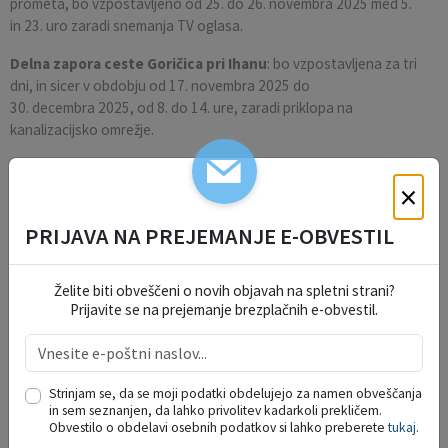
prometa, bo vzpostavljeno od 25. do 26. novembra 2025 med 5.
in 23. uro zaradi snemanja TV oglasa.
Delna zapora ceste Goričica pri Ihanu
: bo vzpostavljena za tri
dni, in sicer v obdobju od 17. novembra 2025 do
30. decembra 2025, od 8. do 14. ure, zaradi priklopa na
kanalizacijsko omrežje.
×
ŽUPANJIN KOLEDAR
PRIJAVA NA PREJEMANJE E-OBVESTIL
Želite biti obveščeni o novih objavah na spletni strani?
19
Obisk mladih na gasilskem taboru v
Prijavite se na prejemanje brezplačnih e-obvestil.
Radencih ob Kolpi
AVG.
30
DAN DOMŽALSKIH PLANINCEV
AVG.
Strinjam se, da se moji podatki obdelujejo za namen obveščanja
in sem seznanjen, da lahko privolitev kadarkoli prekličem.
Obvestilo o obdelavi osebnih podatkov si lahko preberete
tukaj
.
Prikaži več