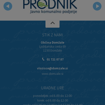
STIK Z NAMI
Občina Domžale
Ljubljanska cesta 69
1230 Domžale
01 721 07 87
vlozisce@domzale.si
www.domzale.si
URADNE URE
ponedeljek:
od 8.00 do 12.00
torek:
od 8.00 do 12.00