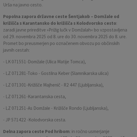
Urša na javno cesto.
Popolna zapora državne ceste Šentjakob – Domžale od
križišča s Karantansko do križišča s Kolodvorsko cesto
:
zaradi javne prireditve »Prižig lučk v Domžalah« bo vzpostavljena
od 29. novembra 2025 od 8. ure do 30. novembra 2025 do 8. ure.
Promet bo preusmerjen po označenem obvozu po občinskih
javnih cestah:
- LK 071551-Domžale (Ulica Matije Tomca),
- LZ 071281-Toko - Gostilna Keber (Slamnikarska ulica)
- LZ 071301-Križišče Majhenič - R2 447 (Ljubljanska),
- LZ 071261-Karantanska cesta,
- LZ 071251-As Domžale - Križišče Rondo (Ljubljanska),
- JP 571422 -Kolodvorska cesta.
Delna zapora ceste Pod hribom
: in ročno usmerjanje