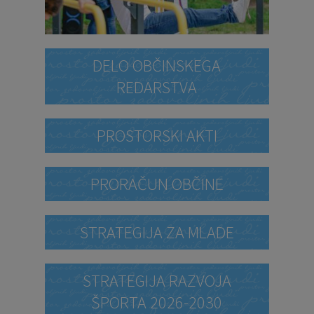
DELO OBČINSKEGA
REDARSTVA
PROSTORSKI AKTI
PRORAČUN OBČINE
STRATEGIJA ZA MLADE
STRATEGIJA RAZVOJA
ŠPORTA 2026-2030