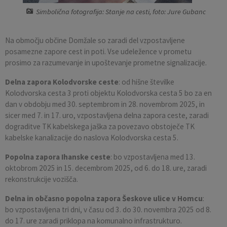
Simbolična fotografija: Stanje na cesti, foto: Jure Gubanc
Pobratene občine
Občina Moravče
Občinska volilna komisija
Mladi
Srednja šola Domžale
Urejanje javnih površin
Pomembni kontakti
Fotogalerija
Mestna občina Ljubljana
Krajevne skupnosti
Zaščita in reševanje
Bilteni
Na območju občine Domžale so zaradi del vzpostavljene
posamezne zapore cest in poti. Vse udeležence v prometu
prosimo za razumevanje in upoštevanje prometne signalizacije.
Državni organi
Zapuščene živali
Glasilo Slamnik
Delna zapora Kolodvorske ceste
: od hišne številke
Svet za preventivo in vzgojo v cestnem prometu
Oskrba s plinom
Občinski predpisi
Kolodvorska cesta 3 proti objektu Kolodvorska cesta 5 bo za en
dan v obdobju med 30. septembrom in 28. novembrom 2025, in
sicer med 7. in 17. uro, vzpostavljena delna zapora ceste, zaradi
Katalog informacij javnega značaja
Uradni vestnik
dograditve TK kabelskega jaška za povezavo obstoječe TK
kabelske kanalizacije do naslova Kolodvorska cesta 5.
Uradne ure
Proračun Občine
Popolna zapora Ihanske ceste
: bo vzpostavljena med 13.
E-obvestila Občine
oktobrom 2025 in 15. decembrom 2025, od 6. do 18. ure, zaradi
rekonstrukcije vozišča.
Lokalne volitve
Delna in občasno popolna zapora Šeskove ulice v Homcu
:
bo vzpostavljena tri dni, v času od 3. do 30. novembra 2025 od 8.
do 17. ure zaradi priklopa na komunalno infrastrukturo.