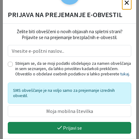
×
AVG.
PRIJAVA NA PREJEMANJE E-OBVESTIL
Prikaži več
Želite biti obveščeni o novih objavah na spletni strani?
INFORMATIVNI BILTENI
Prijavite se na prejemanje brezplačnih e-obvestil.
Strinjam se, da se moji podatki obdelujejo za namen obveščanja
in sem seznanjen, da lahko privolitev kadarkoli prekličem.
Obvestilo o obdelavi osebnih podatkov si lahko preberete
tukaj
.
SMS obveščanje je na voljo samo za prejemanje izrednih
obvestil.
Prijavi se