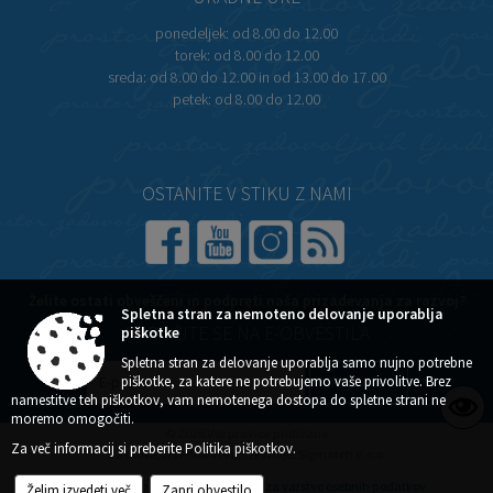
URADNE URE
ponedeljek:
od 8.00 do 12.00
torek:
od 8.00 do 12.00
sreda:
od 8.00 do 12.00 in od 13.00 do 17.00
petek:
od 8.00 do 12.00
OSTANITE V STIKU Z NAMI
Želite ostati obveščeni in podpreti naša prizadevanja za razvoj?
Spletna stran za nemoteno delovanje uporablja
piškotke
NAROČITE SE NA E-OBVESTILA
Spletna stran za delovanje uporablja samo nujno potrebne
piškotke, za katere ne potrebujemo vaše privolitve. Brez
namestitve teh piškotkov, vam nemotenega dostopa do spletne strani ne
moremo omogočiti.
© 2026 Vse pravice pridržane
Za več informacij si preberite
Politika piškotkov
.
Zasnova, izvedba in vzdrževanje: Sigmateh d.o.o.
Želim izvedeti več
Zapri obvestilo
Splošni pogoji spletne strani
Center za varstvo osebnih podatkov