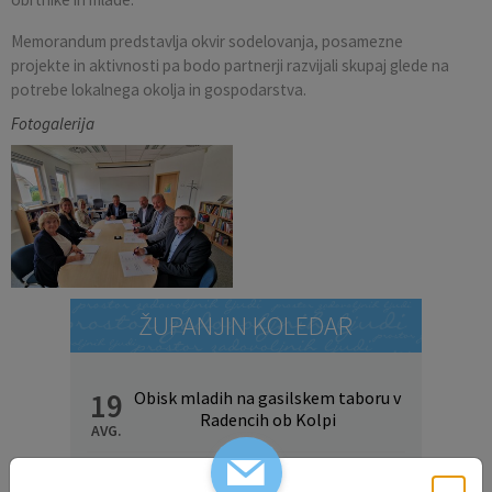
Memorandum predstavlja okvir sodelovanja, posamezne
projekte in aktivnosti pa bodo partnerji razvijali skupaj glede na
potrebe lokalnega okolja in gospodarstva.
Fotogalerija
ŽUPANJIN KOLEDAR
19
Obisk mladih na gasilskem taboru v
Radencih ob Kolpi
AVG.
30
DAN DOMŽALSKIH PLANINCEV