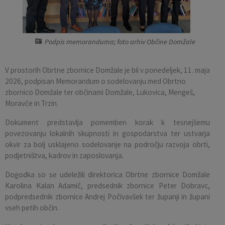
Pobratene občine
Občina Moravče
Občinska volilna komisija
Mladi
Srednja šola Domžale
Urejanje javnih površin
Pomembni kontakti
Fotogalerija
Mestna občina Ljubljana
Krajevne skupnosti
Zaščita in reševanje
Bilteni
Podpis memoranduma; foto arhiv Občine Domžale
Državni organi
Zapuščene živali
Glasilo Slamnik
V prostorih Obrtne zbornice Domžale je bil v ponedeljek, 11. maja
2026, podpisan Memorandum o sodelovanju med Obrtno
Svet za preventivo in vzgojo v cestnem prometu
Oskrba s plinom
Občinski predpisi
zbornico Domžale ter občinami Domžale, Lukovica, Mengeš,
Moravče in Trzin.
Katalog informacij javnega značaja
Uradni vestnik
Dokument predstavlja pomemben korak k tesnejšemu
povezovanju lokalnih skupnosti in gospodarstva ter ustvarja
Uradne ure
Proračun Občine
okvir za bolj usklajeno sodelovanje na področju razvoja obrti,
podjetništva, kadrov in zaposlovanja.
E-obvestila Občine
Dogodka so se udeležili direktorica Obrtne zbornice Domžale
Karolina Kalan Adamič, predsednik zbornice Peter Dobravc,
Lokalne volitve
podpredsednik zbornice Andrej Počivavšek ter županji in župani
vseh petih občin.