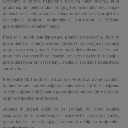
Uvodoma je zbrane nagovorila Karolina Kalan Adamič, ki je
poudarila, da memorandum ni zgolj formalni dokument, ampak
pomemben temelj za nadaljnje skupno delo in razvoj projektov,
namenjenih podpori podjetnikom, obrtnikom in širšemu
gospodarstvu v lokalnem okolju.
Podpisniki so ob tem izpostavili pomen povezovanja občin in
gospodarstva, izmenjave dobrih praks ter skupnega ustvarjanja
pogojev za razvoj podjetništva in novih delovnih mest. Poseben
poudarek so namenili tudi mladim, povezovanju izobraževanja z
gospodarstvom ter ustvarjanju okolja, ki spodbuja podjetniško
iniciativnost.
Predsednik Obrtne zbornice Domžale Peter Dobravc je poudaril,
da memorandum predstavlja pomemben korak k še tesnejšemu
sodelovanju med občinami in gospodarstvom ter dobro podlago
za prihodnje skupne aktivnosti.
Županje in župani občin so se strinjali, da lahko lokalne
skupnosti le s sodelovanjem učinkovito podpirajo razvoj
gospodarstva ter ustvarjajo spodbudno okolje za podjetnike,
obrtnike in mlade.