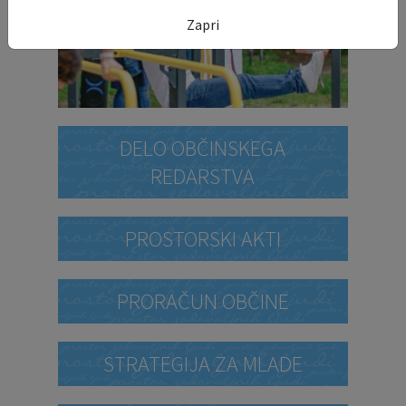
Zapri
DELO OBČINSKEGA
REDARSTVA
PROSTORSKI AKTI
PRORAČUN OBČINE
STRATEGIJA ZA MLADE