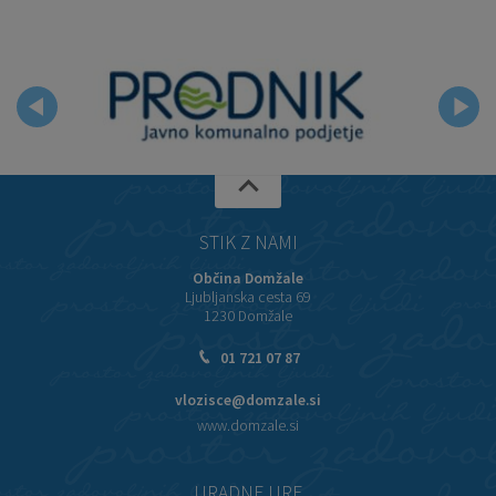
STIK Z NAMI
Občina Domžale
Ljubljanska cesta 69
1230 Domžale
01 721 07 87
vlozisce@domzale.si
www.domzale.si