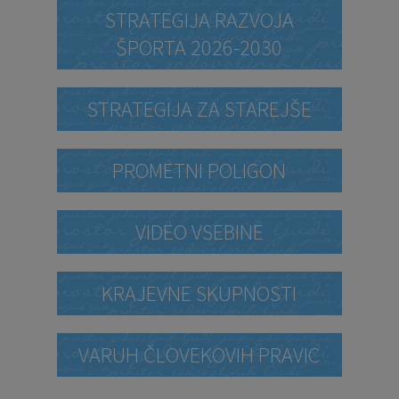
STRATEGIJA RAZVOJA
ŠPORTA 2026-2030
STRATEGIJA ZA STAREJŠE
PROMETNI POLIGON
VIDEO VSEBINE
KRAJEVNE SKUPNOSTI
VARUH ČLOVEKOVIH PRAVIC