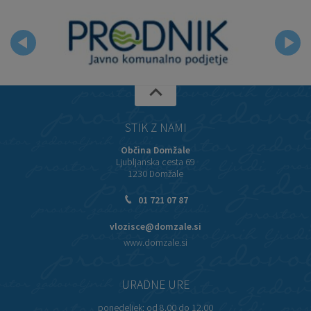
STIK Z NAMI
Občina Domžale
Ljubljanska cesta 69
1230 Domžale
01 721 07 87
vlozisce@domzale.si
www.domzale.si
URADNE URE
ponedeljek:
od 8.00 do 12.00