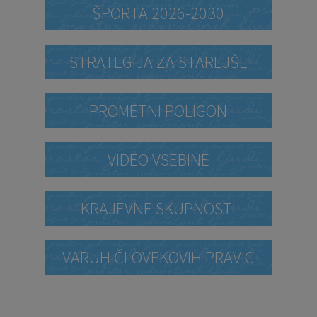
ŠPORTA 2026-2030
STRATEGIJA ZA STAREJŠE
PROMETNI POLIGON
VIDEO VSEBINE
KRAJEVNE SKUPNOSTI
VARUH ČLOVEKOVIH PRAVIC