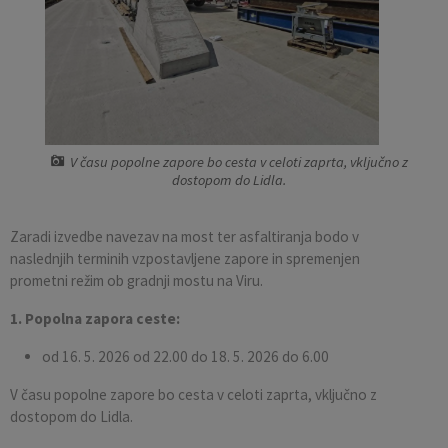
Pobratene občine
Občina Moravče
Občinska volilna komisija
Mladi
Srednja šola Domžale
Urejanje javnih površin
Pomembni kontakti
Fotogalerija
Mestna občina Ljubljana
Krajevne skupnosti
Zaščita in reševanje
Bilteni
Državni organi
Zapuščene živali
Glasilo Slamnik
V času popolne zapore bo cesta v celoti zaprta, vključno z
Svet za preventivo in vzgojo v cestnem prometu
Oskrba s plinom
Občinski predpisi
dostopom do Lidla.
Katalog informacij javnega značaja
Uradni vestnik
Zaradi izvedbe navezav na most ter asfaltiranja bodo v
naslednjih terminih vzpostavljene zapore in spremenjen
Uradne ure
Proračun Občine
prometni režim ob gradnji mostu na Viru.
1. Popolna zapora ceste:
E-obvestila Občine
od 16. 5. 2026 od 22.00 do 18. 5. 2026 do 6.00
Lokalne volitve
V času popolne zapore bo cesta v celoti zaprta, vključno z
dostopom do Lidla.