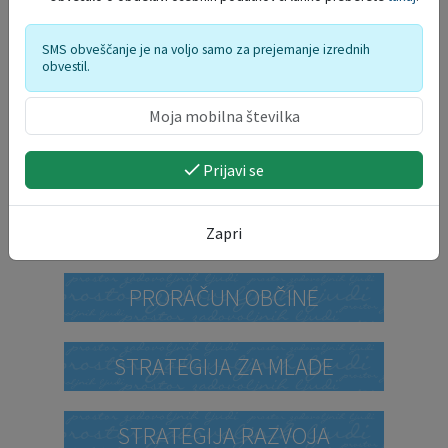
SMS obveščanje je na voljo samo za prejemanje izrednih
obvestil.
DELO OBČINSKEGA
REDARSTVA
Prijavi se
PROSTORSKI AKTI
Zapri
PRORAČUN OBČINE
STRATEGIJA ZA MLADE
STRATEGIJA RAZVOJA