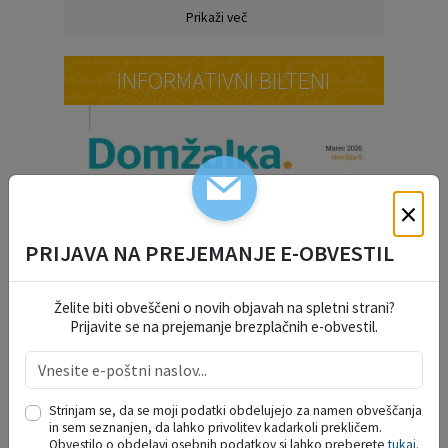
Prikaži več
INFORMATIVNI BILTENI
×
PRIJAVA NA PREJEMANJE E-OBVESTIL
Želite biti obveščeni o novih objavah na spletni strani?
Prijavite se na prejemanje brezplačnih e-obvestil.
Strinjam se, da se moji podatki obdelujejo za namen obveščanja
in sem seznanjen, da lahko privolitev kadarkoli prekličem.
Obvestilo o obdelavi osebnih podatkov si lahko preberete
tukaj
.