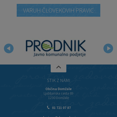
VARUH ČLOVEKOVIH PRAVIC
STIK Z NAMI
Občina Domžale
Ljubljanska cesta 69
1230 Domžale
01 721 07 87