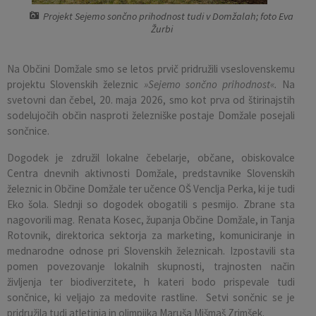
Projekt Sejemo sončno prihodnost tudi v Domžalah; foto Eva
Pobratene občine
Občina Moravče
Občinska volilna komisija
Mladi
Srednja šola Domžale
Urejanje javnih površin
Pomembni kontakti
Žurbi
Fotogalerija
Mestna občina Ljubljana
Krajevne skupnosti
Zaščita in reševanje
Bilteni
Na Občini Domžale smo se letos prvič pridružili vseslovenskemu
projektu Slovenskih železnic
»Sejemo sončno prihodnost«.
Na
Državni organi
Zapuščene živali
Glasilo Slamnik
svetovni dan čebel, 20. maja 2026, smo kot prva od štirinajstih
sodelujočih občin nasproti železniške postaje Domžale posejali
Svet za preventivo in vzgojo v cestnem prometu
Oskrba s plinom
Občinski predpisi
sončnice.
Dogodek je združil lokalne čebelarje, občane, obiskovalce
Katalog informacij javnega značaja
Uradni vestnik
Centra dnevnih aktivnosti Domžale, predstavnike Slovenskih
železnic in Občine Domžale ter učence OŠ Venclja Perka, ki je tudi
Uradne ure
Proračun Občine
Eko šola. Slednji so dogodek obogatili s pesmijo. Zbrane sta
nagovorili mag. Renata Kosec, županja Občine Domžale, in Tanja
E-obvestila Občine
Rotovnik, direktorica sektorja za marketing, komuniciranje in
mednarodne odnose pri Slovenskih železnicah. Izpostavili sta
pomen povezovanje lokalnih skupnosti, trajnosten način
Lokalne volitve
življenja ter biodiverzitete, h kateri bodo prispevale tudi
sončnice, ki veljajo za medovite rastline. Setvi sončnic se je
pridružila tudi atletinja in olimpijka Maruša Mišmaš Zrimšek.