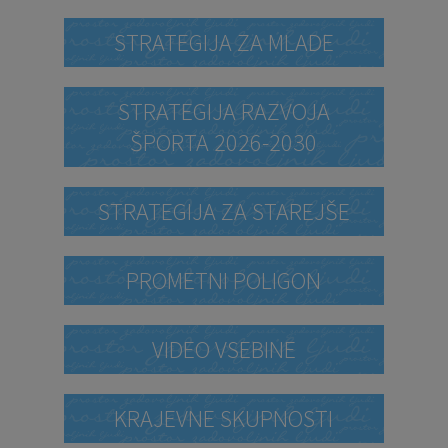
STRATEGIJA ZA MLADE
STRATEGIJA RAZVOJA
ŠPORTA 2026-2030
STRATEGIJA ZA STAREJŠE
PROMETNI POLIGON
VIDEO VSEBINE
KRAJEVNE SKUPNOSTI