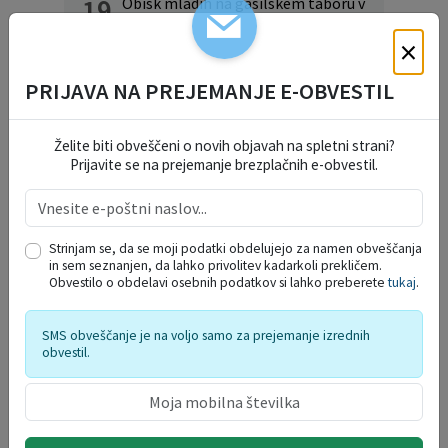
19
Obisk mladih na gasilskem taboru v
Radencih ob Kolpi
AVG.
×
30
DAN DOMŽALSKIH PLANINCEV
PRIJAVA NA PREJEMANJE E-OBVESTIL
AVG.
Prikaži več
Želite biti obveščeni o novih objavah na spletni strani?
Prijavite se na prejemanje brezplačnih e-obvestil.
INFORMATIVNI BILTENI
Strinjam se, da se moji podatki obdelujejo za namen obveščanja
in sem seznanjen, da lahko privolitev kadarkoli prekličem.
Obvestilo o obdelavi osebnih podatkov si lahko preberete
tukaj
.
SMS obveščanje je na voljo samo za prejemanje izrednih
obvestil.