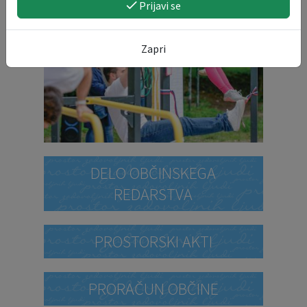
Prijavi se
Zapri
DELO OBČINSKEGA
REDARSTVA
PROSTORSKI AKTI
PRORAČUN OBČINE