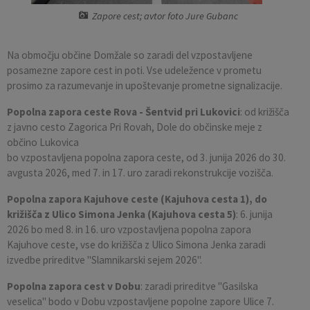
Zapore cest; avtor foto Jure Gubanc
Pobratene občine
Občina Moravče
Občinska volilna komisija
Mladi
Srednja šola Domžale
Urejanje javnih površin
Pomembni kontakti
Fotogalerija
Mestna občina Ljubljana
Krajevne skupnosti
Zaščita in reševanje
Bilteni
Na območju občine Domžale so zaradi del vzpostavljene
posamezne zapore cest in poti. Vse udeležence v prometu
prosimo za razumevanje in upoštevanje prometne signalizacije.
Državni organi
Zapuščene živali
Glasilo Slamnik
Popolna zapora ceste Rova - Šentvid pri Lukovici
: od križišča
Svet za preventivo in vzgojo v cestnem prometu
Oskrba s plinom
Občinski predpisi
z javno cesto Zagorica Pri Rovah, Dole do občinske meje z
občino Lukovica
bo vzpostavljena popolna zapora ceste, od 3. junija 2026 do 30.
Katalog informacij javnega značaja
Uradni vestnik
avgusta 2026, med 7. in 17. uro zaradi rekonstrukcije vozišča.
Uradne ure
Proračun Občine
Popolna zapora Kajuhove ceste (Kajuhova cesta 1), do
križišča z Ulico Simona Jenka (Kajuhova cesta 5)
: 6. junija
E-obvestila Občine
2026 bo med 8. in 16. uro vzpostavljena popolna zapora
Kajuhove ceste, vse do križišča z Ulico Simona Jenka zaradi
izvedbe prireditve "Slamnikarski sejem 2026".
Lokalne volitve
Popolna zapora cest v Dobu
: zaradi prireditve "Gasilska
veselica" bodo v Dobu vzpostavljene popolne zapore Ulice 7.