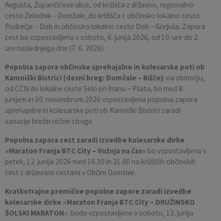
Avgusta, Župančičeve ulice, od križišča z državno, regionalno
cesto Želodnik – Domžale, do križišča z občinsko lokalno cesto
Podrečje – Dob in občinsko lokalno cesto Dob – Gorjuša. Zapora
cest bo vzpostavljena v soboto, 6. junija 2026, od 10. ure do 2.
ure naslednjega dne (7. 6. 2026).
Popolna zapora občinske sprehajalne in kolesarske poti ob
Kamniški Bistrici (desni breg: Domžale – Bišče)
: na območju,
od CČN do lokalne ceste Selo pri Ihanu – Pšata, bo med 8.
junijem in 30. novembrom 2026 vzpostavljena popolna zapora
sprehajalne in kolesarske poti ob Kamniški Bistrici zaradi
sanacije brežin rečne struge.
Popolna zapora cest zaradi izvedbe kolesarske dirke
»Maraton Franja BTC City – Vožnja na čas«
bo vzpostavljena v
petek, 12. junija 2026 med 16.30 in 21.00 na križiščih občinskih
cest z državnimi cestami v Občini Domžale.
Kratkotrajne premične popolne zapore zaradi izvedbe
kolesarske dirke »Maraton Franja BTC City – DRUŽINSKO
ŠOLSKI MARATON
«: bodo vzpostavljene v soboto, 13. junija