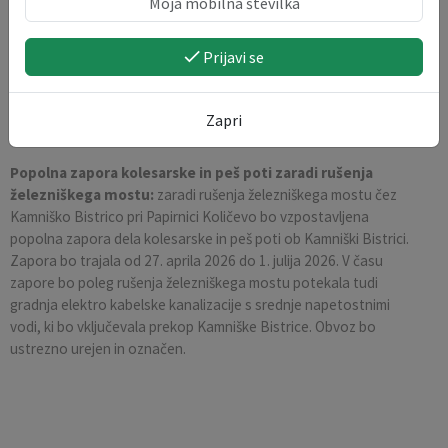
Prijavi se
Zapri
Popolna zapora kolesarske in peš poti zaradi rušenja
železniškega mostu:
zaradi rušenja železniškega mostu čez
Kamniško Bistrico pri Papirnici Količevo bo vzpostavljena
popolna zapora dela kolesarske in peš poti ob Kamniški Bistrici.
Zapora bo trajala od 27. aprila 2026 do 1. julija 2026. V času
zapore bo poleg rušenja železniškega mostu potekala tudi
gradnja elektro kabelske kanalizacije s srednje napetostnimi
vodi, ki bo vključevala prekop Kamniške Bistrice. Obvoz bo
ustrezno urejen in označen.