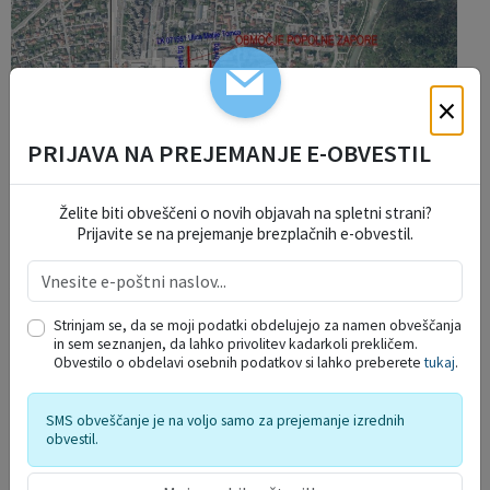
×
PRIJAVA NA PREJEMANJE E-OBVESTIL
Popolna zapora občinske sprehajalne poti ob Kamniški
Želite biti obveščeni o novih objavah na spletni strani?
Bistrici
: bo vzpostavljena od lokalne ceste Selo pri Ihanu –
Prijavite se na prejemanje brezplačnih e-obvestil.
Pšata do farme Ihan, v dolžini približno 1700 metrov, od 23.
januarja 2026 do 30. maja 2026 zaradi sanacije brežine rečne
struge Kamniške Bistrice.
Strinjam se, da se moji podatki obdelujejo za namen obveščanja
in sem seznanjen, da lahko privolitev kadarkoli prekličem.
Obvestilo o obdelavi osebnih podatkov si lahko preberete
tukaj
.
SMS obveščanje je na voljo samo za prejemanje izrednih
obvestil.