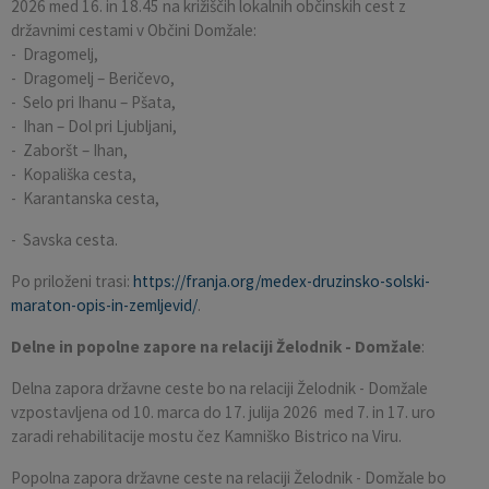
2026 med 16. in 18.45 na križiščih lokalnih občinskih cest z
državnimi cestami v Občini Domžale:
- Dragomelj,
- Dragomelj – Beričevo,
- Selo pri Ihanu – Pšata,
- Ihan – Dol pri Ljubljani,
- Zaboršt – Ihan,
- Kopališka cesta,
- Karantanska cesta,
- Savska cesta.
Po priloženi trasi:
https://franja.org/medex-druzinsko-solski-
maraton-opis-in-zemljevid/
.
Delne in popolne zapore na relaciji Želodnik - Domžale
:
Delna zapora državne ceste bo na relaciji Želodnik - Domžale
vzpostavljena od 10. marca do 17. julija 2026 med 7. in 17. uro
zaradi rehabilitacije mostu čez Kamniško Bistrico na Viru.
Popolna zapora državne ceste na relaciji Želodnik - Domžale bo