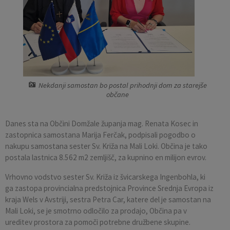
Pobratene občine
Občina Moravče
Občinska volilna komisija
Mladi
Srednja šola Domžale
Urejanje javnih površin
Pomembni kontakti
Fotogalerija
Mestna občina Ljubljana
Krajevne skupnosti
Zaščita in reševanje
Bilteni
Državni organi
Zapuščene živali
Glasilo Slamnik
Nekdanji samostan bo postal prihodnji dom za starejše
Svet za preventivo in vzgojo v cestnem prometu
Oskrba s plinom
Občinski predpisi
občane
Katalog informacij javnega značaja
Uradni vestnik
Danes sta na Občini Domžale županja mag. Renata Kosec in
zastopnica samostana Marija Ferčak, podpisali pogodbo o
Uradne ure
Proračun Občine
nakupu samostana sester Sv. Križa na Mali Loki. Občina je tako
postala lastnica 8.562 m2 zemljišč, za kupnino en milijon evrov.
E-obvestila Občine
Vrhovno vodstvo sester Sv. Križa iz švicarskega Ingenbohla, ki
ga zastopa provincialna predstojnica Province Srednja Evropa iz
Lokalne volitve
kraja Wels v Avstriji, sestra Petra Car, katere del je samostan na
Mali Loki, se je smotrno odločilo za prodajo, Občina pa v
ureditev prostora za pomoči potrebne družbene skupine.