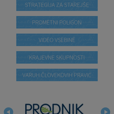
STRATEGIJA ZA STAREJŠE
PROMETNI POLIGON
VIDEO VSEBINE
KRAJEVNE SKUPNOSTI
VARUH ČLOVEKOVIH PRAVIC