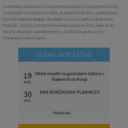
V nekdanji samostan bo po prenovi umeščena nova enota doma
za starejše. Dve sestri Sv. Križa, ki trenutno bivata v samostanu,
sta tudi sami predlagali, da objekt na novo zaživi in dobi novo
funkcijo. Sami pa v prostorih seveda ostajata. Prav tako se bo
ohranil obstoječ sakralni prostor, čudovita kapela, ki je v
notranjosti samostana.
ŽUPANJIN KOLEDAR
19
Obisk mladih na gasilskem taboru v
Radencih ob Kolpi
AVG.
30
DAN DOMŽALSKIH PLANINCEV
AVG.
Prikaži več