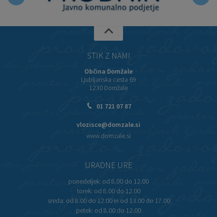
STIK Z NAMI
Občina Domžale
Ljubljanska cesta 69
1230 Domžale
01 721 07 87
vlozisce@domzale.si
www.domzale.si
URADNE URE
ponedeljek:
od 8.00 do 12.00
torek:
od 8.00 do 12.00
sreda:
od 8.00 do 12.00 in od 13.00 do 17.00
petek:
od 8.00 do 12.00