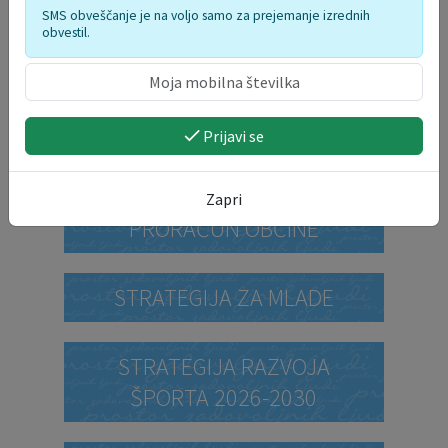
SMS obveščanje je na voljo samo za prejemanje izrednih
obvestil.
DELO OBČINSKEGA
REDARSTVA
Prijavi se
PROSTORSKI AKTI
Zapri
PRORAČUN OBČINE
STRATEGIJA ZA MLADE
STRATEGIJA RAZVOJA
ŠPORTA 2026-2030