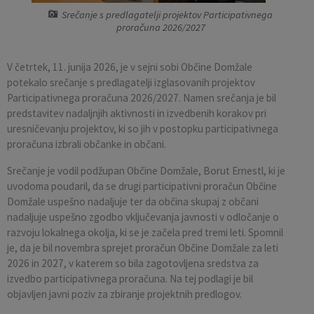
Srečanje s predlagatelji projektov Participativnega
Pobratene občine
Občina Moravče
Občinska volilna komisija
Mladi
Srednja šola Domžale
Urejanje javnih površin
Pomembni kontakti
proračuna 2026/2027
Fotogalerija
Mestna občina Ljubljana
Krajevne skupnosti
Zaščita in reševanje
Bilteni
V četrtek, 11. junija 2026, je v sejni sobi Občine Domžale
potekalo srečanje s predlagatelji izglasovanih projektov
Državni organi
Zapuščene živali
Glasilo Slamnik
Participativnega proračuna 2026/2027. Namen srečanja je bil
predstavitev nadaljnjih aktivnosti in izvedbenih korakov pri
Svet za preventivo in vzgojo v cestnem prometu
Oskrba s plinom
Občinski predpisi
uresničevanju projektov, ki so jih v postopku participativnega
proračuna izbrali občanke in občani.
Katalog informacij javnega značaja
Uradni vestnik
Srečanje je vodil podžupan Občine Domžale, Borut Ernestl, ki je
uvodoma poudaril, da se drugi participativni proračun Občine
Uradne ure
Proračun Občine
Domžale uspešno nadaljuje ter da občina skupaj z občani
nadaljuje uspešno zgodbo vključevanja javnosti v odločanje o
E-obvestila Občine
razvoju lokalnega okolja, ki se je začela pred tremi leti. Spomnil
je, da je bil novembra sprejet proračun Občine Domžale za leti
2026 in 2027, v katerem so bila zagotovljena sredstva za
Lokalne volitve
izvedbo participativnega proračuna. Na tej podlagi je bil
objavljen javni poziv za zbiranje projektnih predlogov.