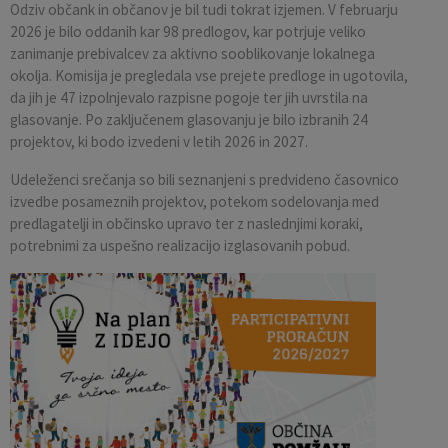
Odziv občank in občanov je bil tudi tokrat izjemen. V februarju
2026 je bilo oddanih kar 98 predlogov, kar potrjuje veliko
zanimanje prebivalcev za aktivno sooblikovanje lokalnega
okolja. Komisija je pregledala vse prejete predloge in ugotovila,
da jih je 47 izpolnjevalo razpisne pogoje ter jih uvrstila na
glasovanje. Po zaključenem glasovanju je bilo izbranih 24
projektov, ki bodo izvedeni v letih 2026 in 2027.
Udeleženci srečanja so bili seznanjeni s predvideno časovnico
izvedbe posameznih projektov, potekom sodelovanja med
predlagatelji in občinsko upravo ter z naslednjimi koraki,
potrebnimi za uspešno realizacijo izglasovanih pobud.