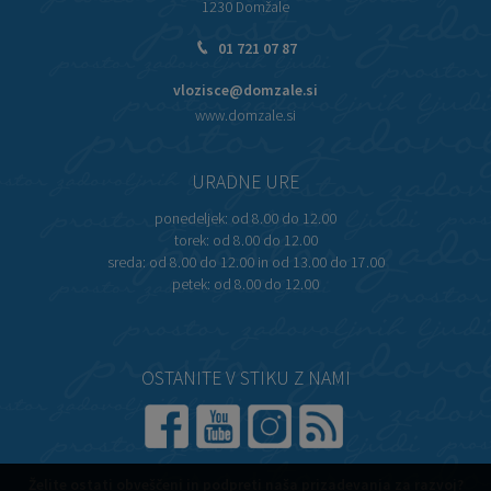
1230 Domžale
01 721 07 87
vlozisce@domzale.si
www.domzale.si
URADNE URE
ponedeljek:
od 8.00 do 12.00
torek:
od 8.00 do 12.00
sreda:
od 8.00 do 12.00 in od 13.00 do 17.00
petek:
od 8.00 do 12.00
OSTANITE V STIKU Z NAMI
Želite ostati obveščeni in podpreti naša prizadevanja za razvoj?