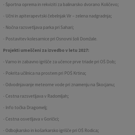
- Športna oprema in rekviziti za balinarsko dvorano Količevo;
- Učni in apiterapevtski čebelnjak Vir – zelena nadgradnja;
- Nočna razsvetljava parka pri Sahari;
- Postavitev kolesarnice pri Osnovni šoli Domžale.
Projekti umeščeni za izvedbo v letu 2027:
- Varno in zabavno igrišče za učence prve triade pri OŠ Dob;
- Pokrita učilnica na prostem pri POŠ Krtina;
- Odvodnjavanje meteorne vode pri znamenju na Škocjanu;
- Cestna razsvetljava v Radomljah;
- Info točka Dragomelj;
- Cestna osvetljava v Goričici;
- Odbojkarsko in košarkarsko igrišče pri OŠ Rodica;