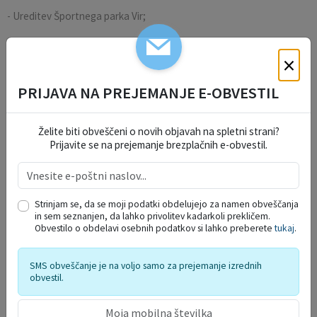
- Ureditev Športnega parka Vir;
- Razgibano igralo za velike in majhne otroke pri Sahari;
×
- Akustična ureditev prostorov LIPA;
PRIJAVA NA PREJEMANJE E-OBVESTIL
- Obnova TRIM steze na Šumberku.
Želite biti obveščeni o novih objavah na spletni strani?
Prijavite se na prejemanje brezplačnih e-obvestil.
Vsi izglasovani in potrjeni predlogi se nahajajo na spletni strani
naplanzidejo.domzale.si
.
Fotogalerija
Strinjam se, da se moji podatki obdelujejo za namen obveščanja
in sem seznanjen, da lahko privolitev kadarkoli prekličem.
Obvestilo o obdelavi osebnih podatkov si lahko preberete
tukaj
.
SMS obveščanje je na voljo samo za prejemanje izrednih
obvestil.