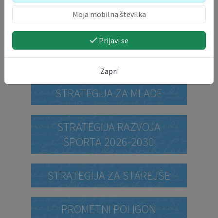
PROSTORSKI AKTI
Prijavi se
PRORAČUN OBČINE
Zapri
STRATEGIJA ZA MLADE
STRATEGIJA RAZVOJA
ŠPORTA 2026-2030
STRATEGIJA ZA STAREJŠE
PROMETNI POLIGON