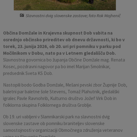
Pobratene občine
Občina Moravče
Občinska volilna komisija
Mladi
Srednja šola Domžale
Urejanje javnih površin
Pomembni kontakti
Slavnostni dvig slovenske zastave; foto Rok Majhenič
Fotogalerija
Mestna občina Ljubljana
Krajevne skupnosti
Zaščita in reševanje
Bilteni
Občina Domžale in Krajevna skupnost Dob
vabita na
Državni organi
Zapuščene živali
Glasilo Slamnik
osrednjo občinsko prireditev ob dnevu državnosti,
ki bo v
torek, 23. junija 2026, ob 20. uri
pri pomniku v parku pod
Močilnikom v Dobu,
nato pa v Letnem gledališču Dob.
Svet za preventivo in vzgojo v cestnem prometu
Oskrba s plinom
Občinski predpisi
Slavnostna govornica bo županja Občine Domžale mag. Renata
Kosec, pozdravni nagovor pa bo imel Marijan Smolnikar,
Katalog informacij javnega značaja
Uradni vestnik
predsednik Sveta KS Dob.
Nastopili bodo Godba Domžale, Mešani pevski zbor Župnije Dob,
Uradne ure
Proračun Občine
baletni par baletne šole Stevens, Tomaž Plahutnik, gledališki
igralec Pavle Ravnohrib, Kulturno društvo Jožef Virk Dob in
E-obvestila Občine
folklorna skupina Folklornega društva Groblje.
Lokalne volitve
Ob 19. uri vabljeni v Slamnikarski park na slavnostni dvig
slovenske zastave ob pomniku braniteljev slovenske
samostojnosti v organizaciji Območnega združenja veteranov
vojne za Slovenijo Domžale.