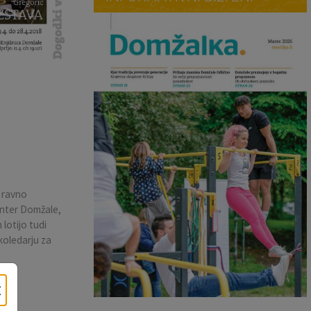
o ravno
enter Domžale,
lotijo tudi
 koledarju za
×