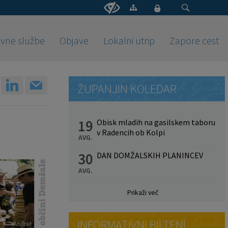
vne službe
Objave
Lokalni utrip
Zapore cest
ŽUPANJIN KOLEDAR
19
Obisk mladih na gasilskem taboru
v Radencih ob Kolpi
AVG.
30
DAN DOMŽALSKIH PLANINCEV
AVG.
Prikaži več
INFORMATIVNI BILTENI