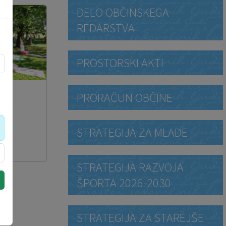
DELO OBČINSKEGA
REDARSTVA
PROSTORSKI AKTI
PRORAČUN OBČINE
STRATEGIJA ZA MLADE
STRATEGIJA RAZVOJA
ŠPORTA 2026-2030
STRATEGIJA ZA STAREJŠE