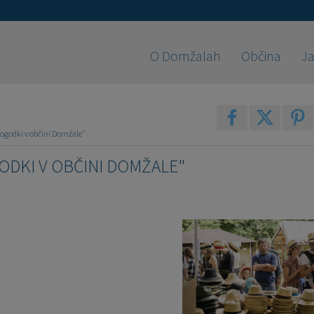
O Domžalah
Občina
Ja
Dogodki v občini Domžale"
DKI V OBČINI DOMŽALE"