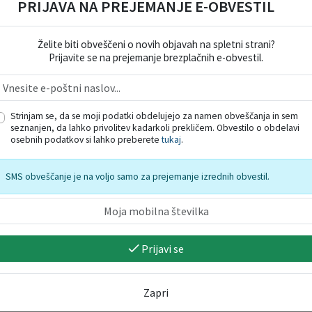
PRIJAVA NA PREJEMANJE E-OBVESTIL
Kamnik
Kamnik
Želite biti obveščeni o novih objavah na spletni strani?
Prijavite se na prejemanje brezplačnih e-obvestil.
Strinjam se, da se moji podatki obdelujejo za namen obveščanja in sem
seznanjen, da lahko privolitev kadarkoli prekličem. Obvestilo o obdelavi
6 -
Kino pod zvezdami: I
Joga v parku
osebnih podatkov si lahko preberete
tukaj
.
Swear / Preklinjam
09. 08. 2026
08. 08. 2026
SMS obveščanje je na voljo samo za prejemanje izrednih obvestil.
Prijavi se
Zapri