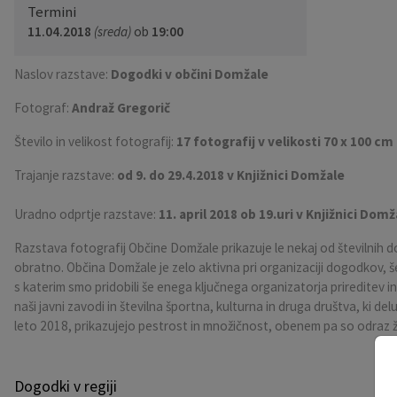
Termini
Pobratene občine
Občina Moravče
Občinska volilna komisija
Mladi
Srednja šola Domžale
Urejanje javnih površin
Pomembni kontakti
11.04.2018
(sreda)
ob
19:00
Fotogalerija
Mestna občina Ljubljana
Krajevne skupnosti
Zaščita in reševanje
Bilteni
Naslov razstave:
Dogodki v občini Domžale
Fotograf:
Andraž Gregorič
Državni organi
Zapuščene živali
Glasilo Slamnik
Število in velikost fotografij:
17 fotografij v velikosti 70 x 100 cm
Svet za preventivo in vzgojo v cestnem prometu
Oskrba s plinom
Občinski predpisi
Trajanje razstave:
od 9. do 29.4.2018 v Knjižnici Domžale
Katalog informacij javnega značaja
Uradni vestnik
Uradno odprtje razstave:
11. april 2018 ob 19.uri v Knjižnici Domž
Uradne ure
Proračun Občine
Razstava fotografij Občine Domžale prikazuje le nekaj od številnih d
obratno. Občina Domžale je zelo aktivna pri organizaciji dogodkov, š
s katerim smo pridobili še enega ključnega organizatorja prireditev 
E-obvestila Občine
naši javni zavodi in številna športna, kulturna in druga društva, ki de
leto 2018, prikazujejo pestrost in množičnost, obenem pa so odraz ži
Lokalne volitve
Dogodki v regiji