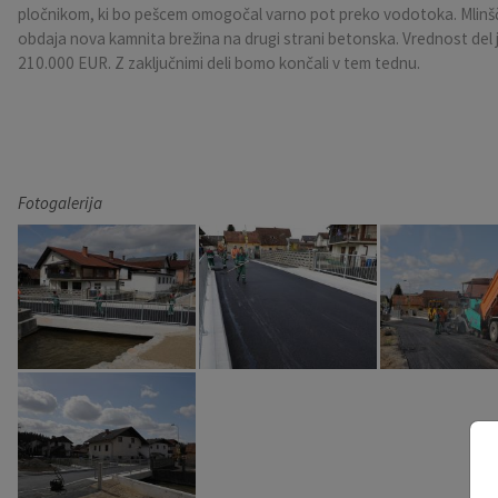
pločnikom, ki bo pešcem omogočal varno pot preko vodotoka. Mlinšči
Pobratene občine
Občina Moravče
Občinska volilna komisija
Mladi
Srednja šola Domžale
Urejanje javnih površin
Pomembni kontakti
obdaja nova kamnita brežina na drugi strani betonska. Vrednost del j
210.000 EUR. Z zaključnimi deli bomo končali v tem tednu.
Fotogalerija
Mestna občina Ljubljana
Krajevne skupnosti
Zaščita in reševanje
Bilteni
Državni organi
Zapuščene živali
Glasilo Slamnik
Svet za preventivo in vzgojo v cestnem prometu
Oskrba s plinom
Občinski predpisi
Fotogalerija
Katalog informacij javnega značaja
Uradni vestnik
Uradne ure
Proračun Občine
E-obvestila Občine
Lokalne volitve