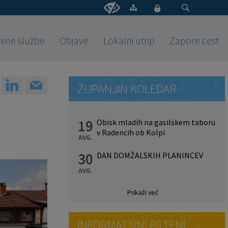
vne službe
Objave
Lokalni utrip
Zapore cest
ŽUPANJIN KOLEDAR
19
Obisk mladih na gasilskem taboru
v Radencih ob Kolpi
AVG.
30
DAN DOMŽALSKIH PLANINCEV
AVG.
Prikaži več
INFORMATIVNI BILTENI