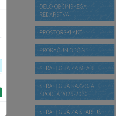
DELO OBČINSKEGA
REDARSTVA
PROSTORSKI AKTI
PRORAČUN OBČINE
STRATEGIJA ZA MLADE
STRATEGIJA RAZVOJA
ŠPORTA 2026-2030
STRATEGIJA ZA STAREJŠE