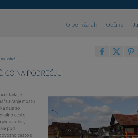
O Domžalah
Občina
Ja
 na Podrečju
ČICO NA PODREČJU
co. Dela je
 asfaltiranje mostu
ska dela so
lokalno cesto.
i plinovodne,
kale pod
 dovozno cesto s