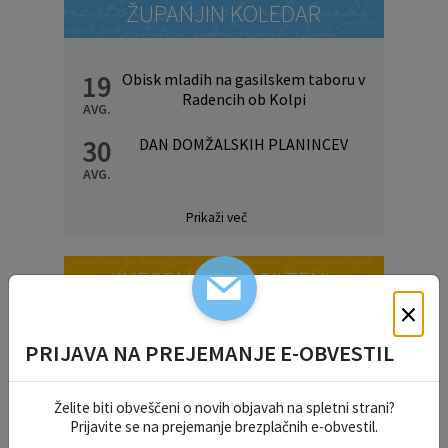
ŽUPANJIN KOLEDAR
19
Obisk mladih na gasilskem taboru v
Radencih ob Kolpi
AVG.
30
DAN DOMŽALSKIH PLANINCEV
AVG.
Prikaži več
INFORMATIVNI BILTENI
×
PRIJAVA NA PREJEMANJE E-OBVESTIL
Želite biti obveščeni o novih objavah na spletni strani?
Prijavite se na prejemanje brezplačnih e-obvestil.