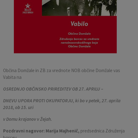
Pobratene občine
Občina Moravče
Občinska volilna komisija
Mladi
Srednja šola Domžale
Urejanje javnih površin
Pomembni kontakti
Fotogalerija
Mestna občina Ljubljana
Krajevne skupnosti
Zaščita in reševanje
Bilteni
Državni organi
Zapuščene živali
Glasilo Slamnik
Svet za preventivo in vzgojo v cestnem prometu
Oskrba s plinom
Občinski predpisi
Katalog informacij javnega značaja
Uradni vestnik
Občina Domžale in ZB za vrednote NOB občine Domžale vas
Vabita na
Uradne ure
Proračun Občine
OSREDNJO OBČINSKO PRIREDITEV OB 27. APRILU –
DNEVU UPORA PROTI OKUPATORJU, ki bo
v petek, 27. aprila
E-obvestila Občine
2018, ob 15. uri
Lokalne volitve
v Domu krajanov v Žejah.
Pozdravni nagovor:
Marija Majhenič,
predsednica Združenja
borcev