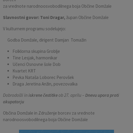
za vrednote narodnoosvobodilnega boja Občine Domžale
Slavnostni govor:
Toni Dragar,
župan Občine Domžale
V kulturnem programu sodelujejo:
Godba Domžale, dirigent Damjan Tomažin
Folklorna skupina Groblje
Tine Lesjak, harmonikar
Učenci Osnovne šole Dob
Kvartet KRT
Pevka Nataša Loborec Perovšek
Draga Jeretina Anžin, povezovalka
Dobrodošli in
iskrene čestitke
ob 27. aprilu –
Dnevu upora proti
okupatorju
Občina Domžale in Združenje borcev za vrednote
narodnoosvobodilnega boja Občine Domžale