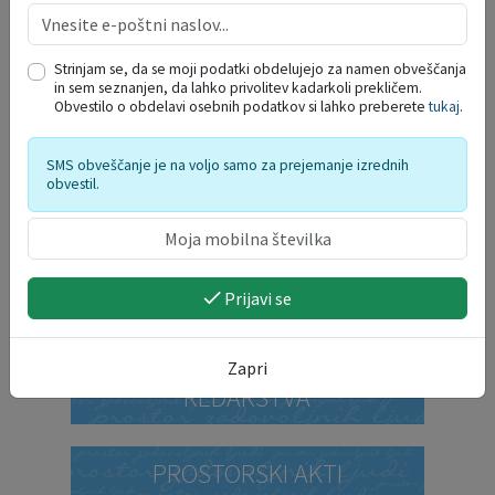
Strinjam se, da se moji podatki obdelujejo za namen obveščanja
in sem seznanjen, da lahko privolitev kadarkoli prekličem.
Obvestilo o obdelavi osebnih podatkov si lahko preberete
tukaj
.
SMS obveščanje je na voljo samo za prejemanje izrednih
obvestil.
Prijavi se
DELO OBČINSKEGA
Zapri
REDARSTVA
PROSTORSKI AKTI