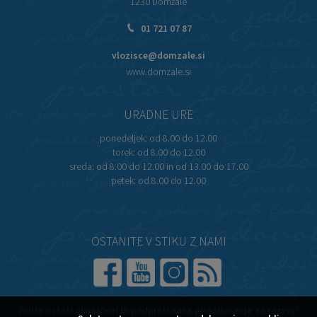
1230 Domžale
01 721 07 87
vlozisce@domzale.si
www.domzale.si
URADNE URE
ponedeljek:
od 8.00 do 12.00
torek:
od 8.00 do 12.00
sreda:
od 8.00 do 12.00 in od 13.00 do 17.00
petek:
od 8.00 do 12.00
OSTANITE V STIKU Z NAMI
Želite ostati obveščeni in podpreti naša prizadevanja za razvoj?