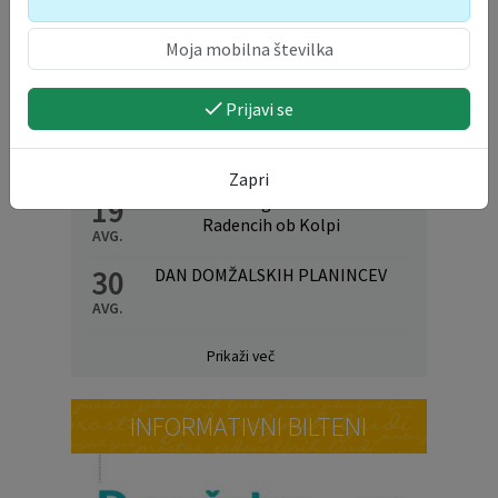
Prijavi se
ŽUPANJIN KOLEDAR
Zapri
19
Obisk mladih na gasilskem taboru v
Radencih ob Kolpi
AVG.
30
DAN DOMŽALSKIH PLANINCEV
AVG.
Prikaži več
INFORMATIVNI BILTENI