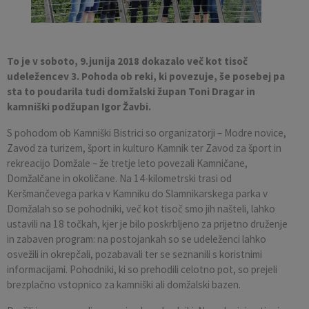
Pobratene občine
Občina Moravče
Občinska volilna komisija
Mladi
Srednja šola Domžale
Urejanje javnih površin
Pomembni kontakti
Fotogalerija
Mestna občina Ljubljana
Krajevne skupnosti
Zaščita in reševanje
Bilteni
To je v soboto, 9.junija 2018 dokazalo več kot tisoč
udeležencev 3. Pohoda ob reki, ki povezuje, še posebej pa
Državni organi
Zapuščene živali
Glasilo Slamnik
sta to poudarila tudi domžalski župan Toni Dragar in
kamniški podžupan Igor Žavbi.
Svet za preventivo in vzgojo v cestnem prometu
Oskrba s plinom
Občinski predpisi
S pohodom ob Kamniški Bistrici so organizatorji – Modre novice,
Zavod za turizem, šport in kulturo Kamnik ter Zavod za šport in
Katalog informacij javnega značaja
Uradni vestnik
rekreacijo Domžale – že tretje leto povezali Kamničane,
Domžalčane in okoličane. Na 14-kilometrski trasi od
Uradne ure
Proračun Občine
Keršmančevega parka v Kamniku do Slamnikarskega parka v
Domžalah so se pohodniki, več kot tisoč smo jih našteli, lahko
ustavili na 18 točkah, kjer je bilo poskrbljeno za prijetno druženje
E-obvestila Občine
in zabaven program: na postojankah so se udeleženci lahko
osvežili in okrepčali, pozabavali ter se seznanili s koristnimi
Lokalne volitve
informacijami. Pohodniki, ki so prehodili celotno pot, so prejeli
brezplačno vstopnico za kamniški ali domžalski bazen.