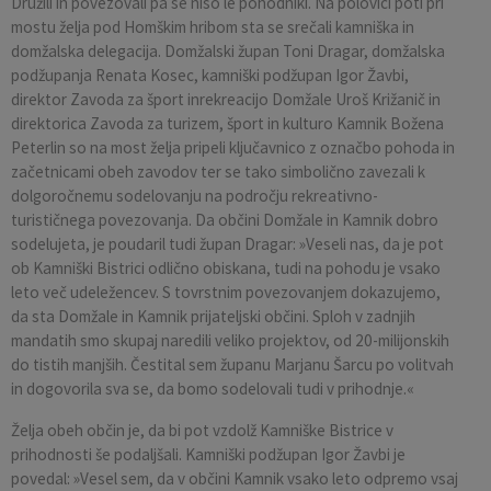
Družili in povezovali pa se niso le pohodniki. Na polovici poti pri
mostu želja pod Homškim hribom sta se srečali kamniška in
domžalska delegacija. Domžalski župan Toni Dragar, domžalska
podžupanja Renata Kosec, kamniški podžupan Igor Žavbi,
direktor Zavoda za šport inrekreacijo Domžale Uroš Križanič in
direktorica Zavoda za turizem, šport in kulturo Kamnik Božena
Peterlin so na most želja pripeli ključavnico z označbo pohoda in
začetnicami obeh zavodov ter se tako simbolično zavezali k
dolgoročnemu sodelovanju na področju rekreativno-
turističnega povezovanja. Da občini Domžale in Kamnik dobro
sodelujeta, je poudaril tudi župan Dragar: »Veseli nas, da je pot
ob Kamniški Bistrici odlično obiskana, tudi na pohodu je vsako
leto več udeležencev. S tovrstnim povezovanjem dokazujemo,
da sta Domžale in Kamnik prijateljski občini. Sploh v zadnjih
mandatih smo skupaj naredili veliko projektov, od 20-milijonskih
do tistih manjših. Čestital sem županu Marjanu Šarcu po volitvah
in dogovorila sva se, da bomo sodelovali tudi v prihodnje.«
Želja obeh občin je, da bi pot vzdolž Kamniške Bistrice v
prihodnosti še podaljšali. Kamniški podžupan Igor Žavbi je
povedal: »Vesel sem, da v občini Kamnik vsako leto odpremo vsaj