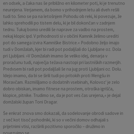
en odsek, a čaka nas še približno en kilometer poti, ki je trenutno
neurejena. Verjamem, da bomo v prihodnjem letu ali dveh rešili
tudi to. Smo se pa na letošnjem Pohodu ob reki, ki povezuje, že
lahko sprehodili po tistem delu, ki je bil dokončan v zadnjem
tednu. Tukaj bomo uredili še naprave za vadbo na prostem,
nekaj klopic ipd. V prihodnosti si v občini Kamnik želimo urediti
pot do samega izvira Kamniške Bistrice.« Podobno željo imajo
tudi v Domžalah, kjer bi radi pot podaljšali do Ljubljane oz. Dola
pri Ljubljani. »V Domžalah imamo še veliko idej, denarja v
proračunu tudi, največja težava nastopi pri lastniških razmerjih.
Predvsem bi radi pot podaljšali še na jug proti Ljubljani oz. Dolu.
Idejo imamo, da bi se širili tudi po pritokih proti Mengšu in
Moravčam. Razmišljamo o dodatnih vsebinah, Kolovoz' je zelo
dobro obiskan, imamo fitnese na prostem, otroška igrišča,
klopice, pitnike. Trudimo se, da je pot ves čas urejena,« je dejal
domžalski župan Toni Dragar.
Še enkrat znova smo dokazali, da sodelovanje obrodi sadove in
z več kot tisoč pohodniki, ki so v večini domov odhajali s
prijetnimi vtisi, razširili pozitivno sporočilo – družimo in
povezujmo se.