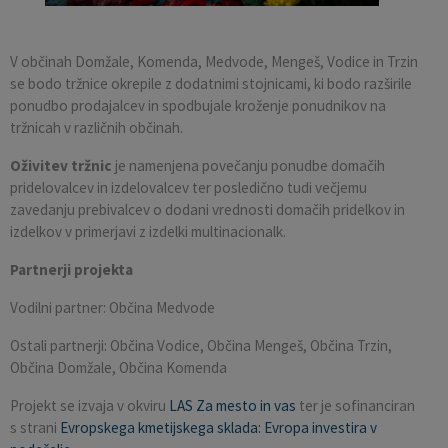
Pobratene občine
Občina Moravče
Občinska volilna komisija
Mladi
Srednja šola Domžale
Urejanje javnih površin
Pomembni kontakti
V občinah Domžale, Komenda, Medvode, Mengeš, Vodice in Trzin
Fotogalerija
Mestna občina Ljubljana
Krajevne skupnosti
Zaščita in reševanje
Bilteni
se bodo tržnice okrepile z dodatnimi stojnicami, ki bodo razširile
ponudbo prodajalcev in spodbujale kroženje ponudnikov na
tržnicah v različnih občinah.
Državni organi
Zapuščene živali
Glasilo Slamnik
Oživitev tržnic
je namenjena povečanju ponudbe domačih
Svet za preventivo in vzgojo v cestnem prometu
Oskrba s plinom
Občinski predpisi
pridelovalcev in izdelovalcev ter posledično tudi večjemu
zavedanju prebivalcev o dodani vrednosti domačih pridelkov in
Katalog informacij javnega značaja
Uradni vestnik
izdelkov v primerjavi z izdelki multinacionalk.
Partnerji projekta
Uradne ure
Proračun Občine
Vodilni partner: Občina Medvode
E-obvestila Občine
Ostali partnerji: Občina Vodice, Občina Mengeš, Občina Trzin,
Občina Domžale, Občina Komenda
Lokalne volitve
Projekt se izvaja v okviru
LAS Za mesto in vas
ter je sofinanciran
s strani
Evropskega kmetijskega sklada: Evropa investira v