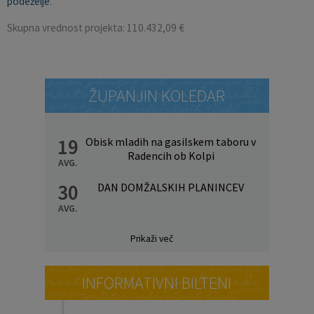
podeželje
.
Skupna vrednost projekta: 110.432,09 €
ŽUPANJIN KOLEDAR
19
Obisk mladih na gasilskem taboru v
Radencih ob Kolpi
AVG.
30
DAN DOMŽALSKIH PLANINCEV
AVG.
Prikaži več
INFORMATIVNI BILTENI