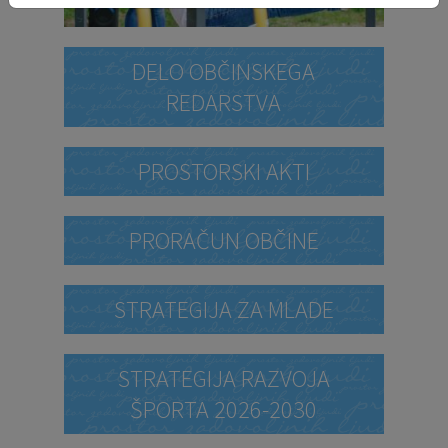
DELO OBČINSKEGA
REDARSTVA
PROSTORSKI AKTI
PRORAČUN OBČINE
STRATEGIJA ZA MLADE
STRATEGIJA RAZVOJA
ŠPORTA 2026-2030