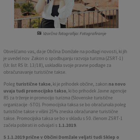
Pobratene občine
Občina Moravče
Občinska volilna komisija
Mladi
Srednja šola Domžale
Urejanje javnih površin
Pomembni kontakti
Fotogalerija
Mestna občina Ljubljana
Krajevne skupnosti
Zaščita in reševanje
Bilteni
Vzorčna fotografija: Fotografiranje
Državni organi
Zapuščene živali
Glasilo Slamnik
Obveščamo vas, da je Občina Domžale na podlagi novosti, ki jih
Svet za preventivo in vzgojo v cestnem prometu
Oskrba s plinom
Občinski predpisi
je uvedel nov Zakon o spodbujanju razvoja turizma (ZSRT-1)
(Ur. list RS št. 13/18), uskladila svoje pravne podlage za
Katalog informacij javnega značaja
Uradni vestnik
obračunavanje turistične takse.
Poleg
turistične takse
, ki je prihodek občine, zakon
na novo
Uradne ure
Proračun Občine
uvaja tudi promocijsko takso
, ki bo prihodek Javne agencije
RS za trženje in promocijo turizma (Slovenske turistične
E-obvestila Občine
organizacije -STO). Promocijska taksa se bo obračunala poleg
turistične takse v višini 25% zneska obračunane turistične
takse. Promocijska taksa se bo v skladu s 50. členom ZSRT-1
Lokalne volitve
začela pobirati in odvajati s
1.1.2019
.
S 1.1.2019 prične v Občini Domžale veljati tudi Sklep o