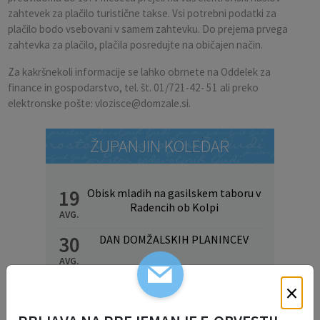
zahtevek za plačilo turistične takse. Vsi potrebni podatki za
plačilo bodo vsebovani v samem zahtevku. Do prejema prvega
zahtevka za plačilo, plačila posredujte na običajen način.
Za kakršnekoli informacije se lahko obrnete na Oddelek za
finance in gospodarstvo, tel. št. 01/721-42- 51 ali preko
elektronske pošte: vlozisce@domzale.si.
ŽUPANJIN KOLEDAR
19
Obisk mladih na gasilskem taboru v
Radencih ob Kolpi
AVG.
30
DAN DOMŽALSKIH PLANINCEV
AVG.
×
Prikaži več