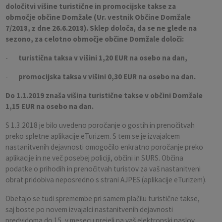
določitvi višine turistične in promocijske takse za
območje občine Domžale (Ur. vestnik Občine Domžale
7/2018, z dne 26.6.2018). Sklep določa, da se ne glede na
sezono, za celotno območje občine Domžale določi:
-
turistična taksa v višini 1,20 EUR na osebo na dan,
-
promocijska taksa v višini 0,30 EUR na osebo na dan.
Do 1.1.2019 znaša višina turistične takse v občini Domžale
1,15 EUR na osebo na dan.
S 1.3.2018 je bilo uvedeno poročanje o gostih in prenočitvah
preko spletne aplikacije eTurizem. S tem se je izvajalcem
nastanitvenih dejavnosti omogočilo enkratno poročanje preko
aplikacije in ne več posebej policiji, občini in SURS. Občina
podatke o prihodih in prenočitvah turistov za vaš nastanitveni
obrat pridobiva neposredno s strani AJPES (aplikacije eTurizem).
Obetajo se tudi spremembe pri samem plačilu turistične takse,
saj boste po novem izvajalci nastanitvenih dejavnosti
predvidoma do 15. v mesecu prejeli na vaš elektronski naslov