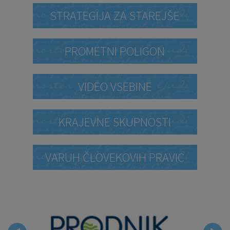
STRATEGIJA ZA STAREJŠE
PROMETNI POLIGON
VIDEO VSEBINE
KRAJEVNE SKUPNOSTI
VARUH ČLOVEKOVIH PRAVIC