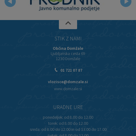
STIK Z NAMI
Občina Domžale
Ljubljanska cesta 69
1230 Domžale
01 721 07 87
vlozisce@domzale.si
www.domzale.si
URADNE URE
ponedeljek:
od 8.00 do 12.00
torek:
od 8.00 do 12.00
sreda:
od 8.00 do 12.00 in od 13.00 do 17.00
petek:
od 8.00 do 12.00