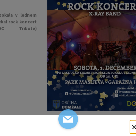
pokala v lednem
ekal rock koncert
C Tribute)