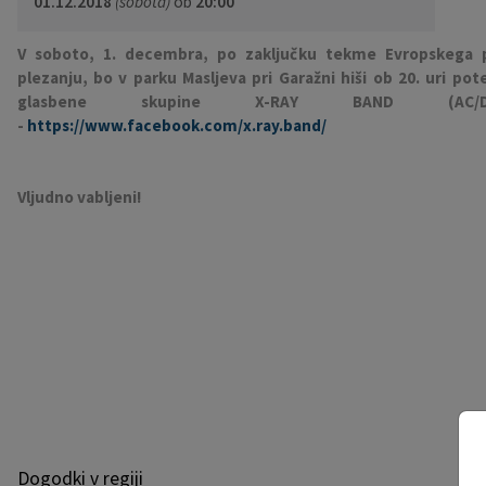
01.12.2018
(sobota)
ob
20:00
Pobratene občine
Občina Moravče
Občinska volilna komisija
Mladi
Srednja šola Domžale
Urejanje javnih površin
Pomembni kontakti
V soboto, 1. decembra, po zaključku tekme Evropskega 
plezanju, bo v parku Masljeva pri Garažni hiši ob 20. uri pot
Fotogalerija
Mestna občina Ljubljana
Krajevne skupnosti
Zaščita in reševanje
Bilteni
glasbene skupine X-RAY BAND (AC/D
-
https://www.facebook.com/x.ray.band/
Državni organi
Zapuščene živali
Glasilo Slamnik
Svet za preventivo in vzgojo v cestnem prometu
Oskrba s plinom
Občinski predpisi
Vljudno vabljeni!
Katalog informacij javnega značaja
Uradni vestnik
Uradne ure
Proračun Občine
E-obvestila Občine
Lokalne volitve
Dogodki v regiji