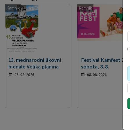
Kamnik
Kamnik
13. mednarodni likovni
Festival Kamfest 202
bienale Velika planina
sobota, 8. 8.
06. 08. 2026
08. 08. 2026