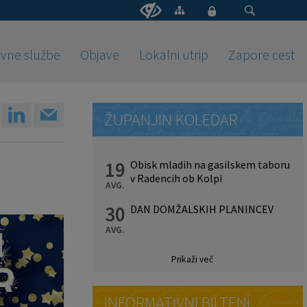
vne službe
Objave
Lokalni utrip
Zapore cest
ŽUPANJIN KOLEDAR
19
Obisk mladih na gasilskem taboru
v Radencih ob Kolpi
AVG.
30
DAN DOMŽALSKIH PLANINCEV
AVG.
Prikaži več
INFORMATIVNI BILTENI