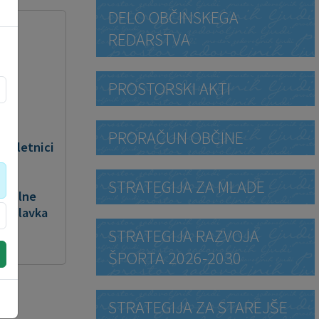
DELO OBČINSKEGA
REDARSTVA
PROSTORSKI AKTI
PRORAČUN OBČINE
83-letnici
.
STRATEGIJA ZA MLADE
odilne
 "Slavka
STRATEGIJA RAZVOJA
ŠPORTA 2026-2030
STRATEGIJA ZA STAREJŠE