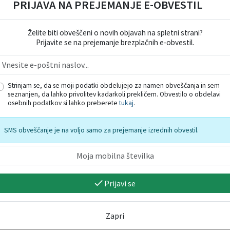
PRIJAVA NA PREJEMANJE E-OBVESTIL
Kamnik
Lukovica
Želite biti obveščeni o novih objavah na spletni strani?
Prijavite se na prejemanje brezplačnih e-obvestil.
Strinjam se, da se moji podatki obdelujejo za namen obveščanja in sem
seznanjen, da lahko privolitev kadarkoli prekličem. Obvestilo o obdelavi
osebnih podatkov si lahko preberete
tukaj
.
6 -
Kino pod zvezdami: I
Slovesnost ob 
Swear / Preklinjam
ustanovitve VI
slovenske
SMS obveščanje je na voljo samo za prejemanje izrednih obvestil.
08. 08. 2026
narodnoosvob
udarne brigade
Šlandra"
09. 08. 2026
Prijavi se
Zapri