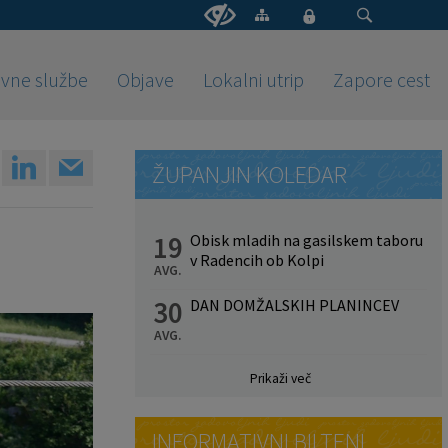
vne službe
Objave
Lokalni utrip
Zapore cest
ŽUPANJIN KOLEDAR
19
Obisk mladih na gasilskem taboru
v Radencih ob Kolpi
AVG.
30
DAN DOMŽALSKIH PLANINCEV
AVG.
Prikaži več
INFORMATIVNI BILTENI