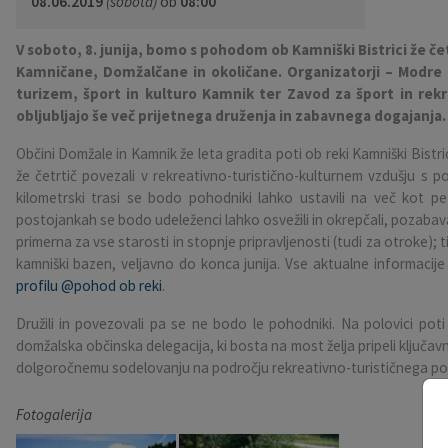
08.06.2019
(sobota)
ob
08:00
Pobratene občine
Občina Moravče
Občinska volilna komisija
Mladi
Srednja šola Domžale
Urejanje javnih površin
Pomembni kontakti
V soboto, 8. junija, bomo s pohodom ob Kamniški Bistrici že če
Kamničane, Domžalčane in okoličane. Organizatorji – Modre
Fotogalerija
Mestna občina Ljubljana
Krajevne skupnosti
Zaščita in reševanje
Bilteni
turizem, šport in kulturo Kamnik ter Zavod za šport in rek
obljubljajo še več prijetnega druženja in zabavnega dogajanja.
Državni organi
Zapuščene živali
Glasilo Slamnik
Občini Domžale in Kamnik že leta gradita poti ob reki Kamniški Bistri
že četrtič povezali v rekreativno-turistično-kulturnem vzdušju 
Svet za preventivo in vzgojo v cestnem prometu
Oskrba s plinom
Občinski predpisi
kilometrski trasi se bodo pohodniki lahko ustavili na več kot pe
postojankah se bodo udeleženci lahko osvežili in okrepčali, pozabavali 
Katalog informacij javnega značaja
Uradni vestnik
primerna za vse starosti in stopnje pripravljenosti (tudi za otroke);
kamniški bazen, veljavno do konca junija. Vse aktualne informacij
Uradne ure
Proračun Občine
profilu @pohod ob reki
.
Družili in povezovali pa se ne bodo le pohodniki. Na polovici pot
E-obvestila Občine
domžalska občinska delegacija, ki bosta na most želja pripeli ključ
dolgoročnemu sodelovanju na področju rekreativno-turističnega po
Lokalne volitve
Fotogalerija