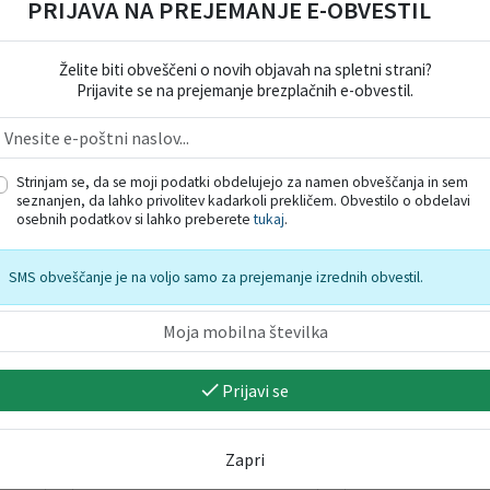
PRIJAVA NA PREJEMANJE E-OBVESTIL
Želite biti obveščeni o novih objavah na spletni strani?
Prijavite se na prejemanje brezplačnih e-obvestil.
Strinjam se, da se moji podatki obdelujejo za namen obveščanja in sem
seznanjen, da lahko privolitev kadarkoli prekličem. Obvestilo o obdelavi
Kamnik
Kamnik
osebnih podatkov si lahko preberete
tukaj
.
SMS obveščanje je na voljo samo za prejemanje izrednih obvestil.
Prijavi se
Festival Kamfest 2026 -
KardioGRA(fija
ponedeljek, 10. 8.
10. 08. 2026
Zapri
10. 08. 2026