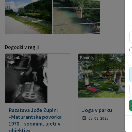
Dogodki v regiji
Kamnik
Kamnik
Razstava Jože Zupin:
Joga v parku
»Maturantska povorka
09. 08. 2026
1970 – spomini, ujeti v
objektiv«