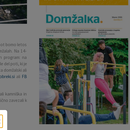
 Pot bomo letos
mžalah. Na 14-
en program: na
 del poti, ki je
a domžalski ali
breki.si
ali
FB
li kamniška in
ično zavezali k
×