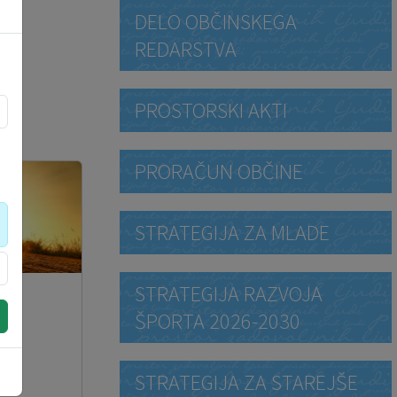
DELO OBČINSKEGA
REDARSTVA
PROSTORSKI AKTI
PRORAČUN OBČINE
STRATEGIJA ZA MLADE
STRATEGIJA RAZVOJA
ŠPORTA 2026-2030
)
STRATEGIJA ZA STAREJŠE