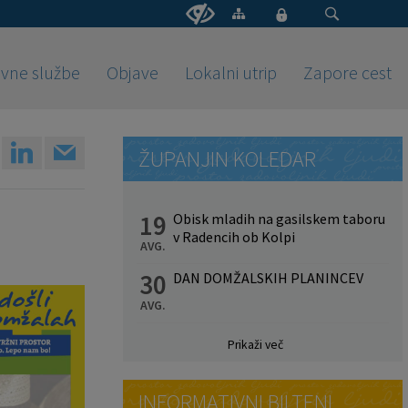
vne službe
Objave
Lokalni utrip
Zapore cest
ŽUPANJIN KOLEDAR
19
Obisk mladih na gasilskem taboru
v Radencih ob Kolpi
AVG.
30
DAN DOMŽALSKIH PLANINCEV
AVG.
Prikaži več
INFORMATIVNI BILTENI