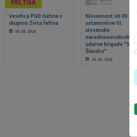
Veselica PGD Gatina s
Slovesnost ob 83-let
skupino Zvita feltna
ustanovitve VI.
slovenske
08. 08. 2026
narodnoosvobodiln
udarne brigade "Slav
Šlandra"
09. 08. 2026