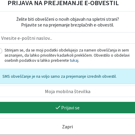
PRIJAVA NA PREJEMANJE E-OBVESTIL
nici
Festival Kamfest 2026 -
Festival Kamfe
Želite biti obveščeni o novih objavah na spletni strani?
ponedeljek, 10. 8.
sreda, 12. 8.
Prijavite se na prejemanje brezplačnih e-obvestil.
10. 08. 2026
12. 08. 2026
e
ka
Strinjam se, da se moji podatki obdelujejo za namen obveščanja in sem
seznanjen, da lahko privolitev kadarkoli prekličem. Obvestilo o obdelavi
osebnih podatkov si lahko preberete
tukaj
.
SMS obveščanje je na voljo samo za prejemanje izrednih obvestil.
Prijavi se
Zapri