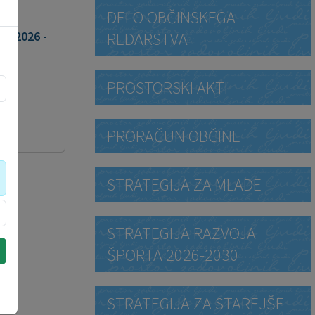
DELO OBČINSKEGA
REDARSTVA
st 2026 -
PROSTORSKI AKTI
PRORAČUN OBČINE
STRATEGIJA ZA MLADE
STRATEGIJA RAZVOJA
ŠPORTA 2026-2030
STRATEGIJA ZA STAREJŠE