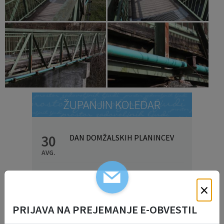
ŽUPANJIN KOLEDAR
30
DAN DOMŽALSKIH PLANINCEV
AVG.
Prikaži več
×
INFORMATIVNI BILTENI
PRIJAVA NA PREJEMANJE E-OBVESTIL