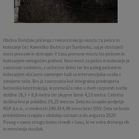
Pobratene občine
Občina Moravče
Občinska volilna komisija
Mladi
Srednja šola Domžale
Urejanje javnih površin
Pomembni kontakti
Fotogalerija
Mestna občina Ljubljana
Krajevne skupnosti
Zaščita in reševanje
Bilteni
Državni organi
Zapuščene živali
Glasilo Slamnik
Občina Domžale pričenja z rekonstrukcijo mostu za pešce in
kolesarje čez Kamniško Bistrico pri Šumberku, saj je obstoječi
most preozek in dotrajan. V času prenove mostu bo pešcem in
Svet za preventivo in vzgojo v cestnem prometu
Oskrba s plinom
Občinski predpisi
kolesarjem omogočen prehod. Novi most za pešce in kolesarje je
zasnovan sodobno, z ustrezno širino ter bo poleg pešcem in
Katalog informacij javnega značaja
Uradni vestnik
kolesarjem občasno namenjen tudi za intervencijska vozila z
omejeno težo. Brv je zasnovana kot integralna prednapeta
Uradne ure
Proračun Občine
betonska konstrukcija, ki premošča reko v dveh razponih svetle
dolžine 28,3 + 8,8 metra ter skupne širine 4,10 metra. Celotna
dolžina brvi je približno 39,25 metrov. Dela bo izvajalo podjetje
E-obvestila Občine
RGP d.o.o., v vrednosti 249.434,48 evrov brez DDV. Dela se bodo
predvidoma izvajala v obdobju od marca do avgusta 2020.
Lokalne volitve
Poseg v samo strugo bomo izvedli v času, ki ne ovira drstenja rib
in mrestenja dvoživk.