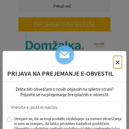
Prikaži več
INFORMATIVNI BILTENI
×
PRIJAVA NA PREJEMANJE E-OBVESTIL
Želite biti obveščeni o novih objavah na spletni strani?
Prijavite se na prejemanje brezplačnih e-obvestil.
Strinjam se, da se moji podatki obdelujejo za namen obveščanja
in sem seznanjen, da lahko privolitev kadarkoli prekličem.
Obvestilo o obdelavi osebnih podatkov si lahko preberete
tukaj
.