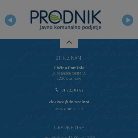
STIK Z NAMI
Občina Domžale
Ljubljanska cesta 69
1230 Domžale
01 721 07 87
vlozisce@domzale.si
www.domzale.si
URADNE URE
ponedeljek:
od 8.00 do 12.00