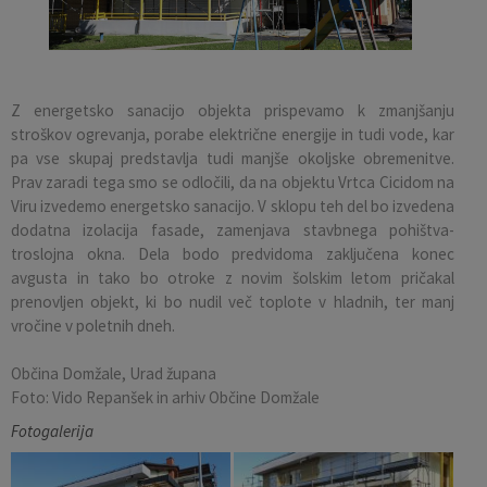
Pobratene občine
Občina Moravče
Občinska volilna komisija
Mladi
Srednja šola Domžale
Urejanje javnih površin
Pomembni kontakti
Fotogalerija
Mestna občina Ljubljana
Krajevne skupnosti
Zaščita in reševanje
Bilteni
Z energetsko sanacijo objekta prispevamo k zmanjšanju
stroškov ogrevanja, porabe električne energije in tudi vode, kar
Državni organi
Zapuščene živali
Glasilo Slamnik
pa vse skupaj predstavlja tudi manjše okoljske obremenitve.
Prav zaradi tega smo se odločili, da na objektu Vrtca Cicidom na
Svet za preventivo in vzgojo v cestnem prometu
Oskrba s plinom
Občinski predpisi
Viru izvedemo energetsko sanacijo. V sklopu teh del bo izvedena
dodatna izolacija fasade, zamenjava stavbnega pohištva-
Katalog informacij javnega značaja
Uradni vestnik
troslojna okna. Dela bodo predvidoma zaključena konec
avgusta in tako bo otroke z novim šolskim letom pričakal
prenovljen objekt, ki bo nudil več toplote v hladnih, ter manj
Uradne ure
Proračun Občine
vročine v poletnih dneh.
E-obvestila Občine
Občina Domžale, Urad župana
Foto: Vido Repanšek in arhiv Občine Domžale
Lokalne volitve
Fotogalerija