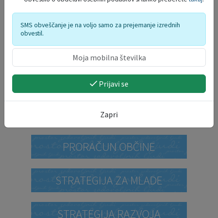
SMS obveščanje je na voljo samo za prejemanje izrednih
obvestil.
DELO OBČINSKEGA
REDARSTVA
Prijavi se
PROSTORSKI AKTI
Zapri
PRORAČUN OBČINE
STRATEGIJA ZA MLADE
STRATEGIJA RAZVOJA