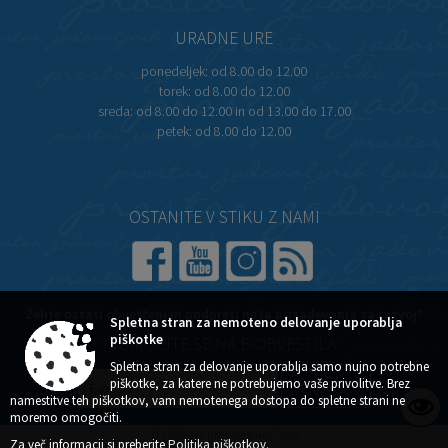
URADNE URE
ponedeljek:
od 8.00 do 12.00
torek:
od 8.00 do 12.00
sreda:
od 8.00 do 12.00 in od 13.00 do 17.00
petek:
od 8.00 do 12.00
OSTANITE V STIKU Z NAMI
Želite ostati obveščeni in podpreti naša prizadevanja za razvoj?
Spletna stran za nemoteno delovanje uporablja
piškotke
NAROČITE SE NA E-OBVESTILA
Spletna stran za delovanje uporablja samo nujno potrebne
piškotke, za katere ne potrebujemo vaše privolitve. Brez
namestitve teh piškotkov, vam nemotenega dostopa do spletne strani ne
moremo omogočiti.
© 2026 Vse pravice pridržane
Za več informacij si preberite
Politika piškotkov
.