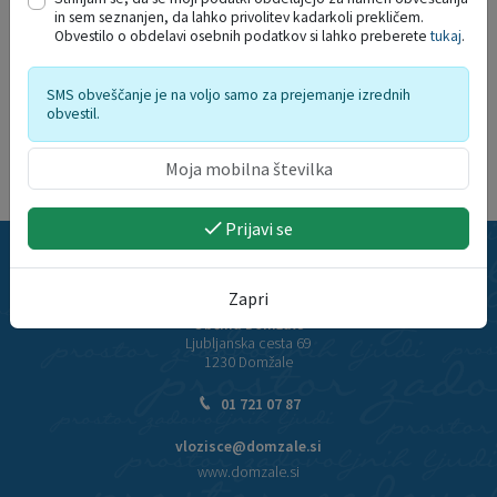
Velikost datoteke: 12 MB
in sem seznanjen, da lahko privolitev kadarkoli prekličem.
Obvestilo o obdelavi osebnih podatkov si lahko preberete
tukaj
.
SMS obveščanje je na voljo samo za prejemanje izrednih
obvestil.
Prijavi se
STIK Z NAMI
Zapri
Občina Domžale
Ljubljanska cesta 69
1230 Domžale
01 721 07 87
vlozisce@domzale.si
www.domzale.si