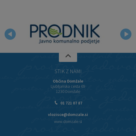
STIK Z NAMI
Občina Domžale
Ljubljanska cesta 69
1230 Domžale
01 721 07 87
vlozisce@domzale.si
www.domzale.si