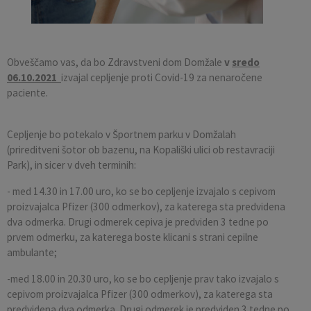
Pobratene občine
Občina Moravče
Občinska volilna komisija
Mladi
Srednja šola Domžale
Urejanje javnih površin
Pomembni kontakti
Fotogalerija
Mestna občina Ljubljana
Krajevne skupnosti
Zaščita in reševanje
Bilteni
Obveščamo vas, da bo Zdravstveni dom Domžale
v
sredo
06.10.2021
izvajal cepljenje proti Covid-19 za nenaročene
Državni organi
Zapuščene živali
Glasilo Slamnik
paciente.
Svet za preventivo in vzgojo v cestnem prometu
Oskrba s plinom
Občinski predpisi
Cepljenje bo potekalo v Športnem parku v Domžalah
(prireditveni šotor ob bazenu, na Kopališki ulici ob restavraciji
Katalog informacij javnega značaja
Uradni vestnik
Park), in sicer v dveh terminih:
- med 14.30 in 17.00 uro, ko se bo cepljenje izvajalo s cepivom
Uradne ure
Proračun Občine
proizvajalca Pfizer (300 odmerkov), za katerega sta predvidena
dva odmerka. Drugi odmerek cepiva je predviden 3 tedne po
E-obvestila Občine
prvem odmerku, za katerega boste klicani s strani cepilne
ambulante;
Lokalne volitve
-med 18.00 in 20.30 uro, ko se bo cepljenje prav tako izvajalo s
cepivom proizvajalca Pfizer (300 odmerkov), za katerega sta
predvidena dva odmerka. Drugi odmerek je predviden 3 tedne po