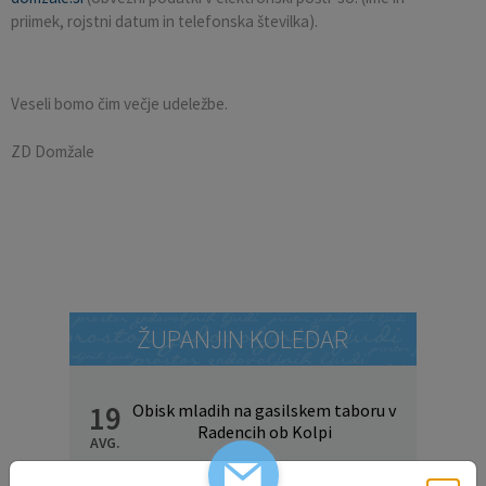
priimek, rojstni datum in telefonska številka).
Veseli bomo čim večje udeležbe.
ZD Domžale
ŽUPANJIN KOLEDAR
19
Obisk mladih na gasilskem taboru v
Radencih ob Kolpi
AVG.
DAN DOMŽALSKIH PLANINCEV