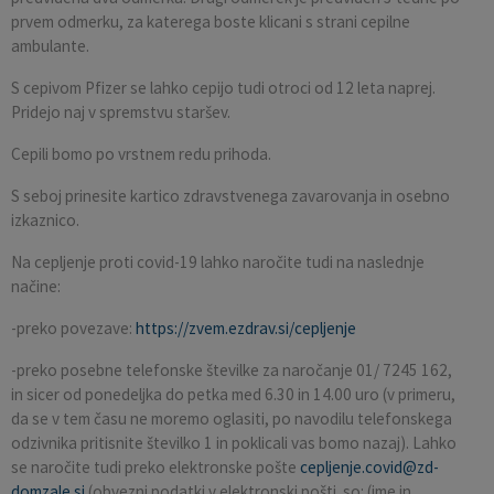
prvem odmerku, za katerega boste klicani s strani cepilne
ambulante.
S cepivom Pfizer se lahko cepijo tudi otroci od 12 leta naprej.
Pridejo naj v spremstvu staršev.
Cepili bomo po vrstnem redu prihoda.
S seboj prinesite kartico zdravstvenega zavarovanja in osebno
izkaznico.
Na cepljenje proti covid-19 lahko naročite tudi na naslednje
načine:
-preko povezave:
https://zvem.ezdrav.si/cepljenje
-preko posebne telefonske številke za naročanje 01/ 7245 162,
in sicer od ponedeljka do petka med 6.30 in 14.00 uro (v primeru,
da se v tem času ne moremo oglasiti, po navodilu telefonskega
odzivnika pritisnite številko 1 in poklicali vas bomo nazaj). Lahko
se naročite tudi preko elektronske pošte
cepljenje.covid@zd-
domzale.si
(obvezni podatki v elektronski pošti so: (ime in