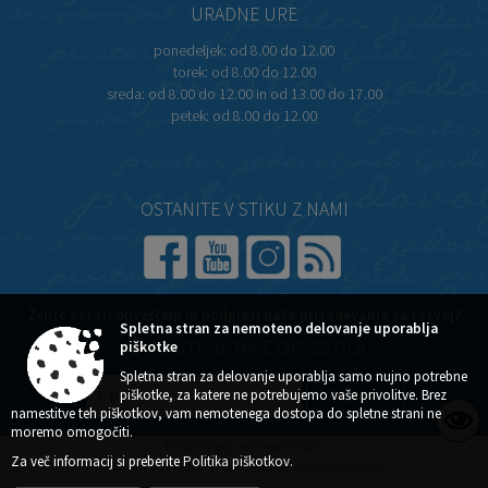
URADNE URE
ponedeljek:
od 8.00 do 12.00
torek:
od 8.00 do 12.00
sreda:
od 8.00 do 12.00 in od 13.00 do 17.00
petek:
od 8.00 do 12.00
OSTANITE V STIKU Z NAMI
Želite ostati obveščeni in podpreti naša prizadevanja za razvoj?
Spletna stran za nemoteno delovanje uporablja
piškotke
NAROČITE SE NA E-OBVESTILA
Spletna stran za delovanje uporablja samo nujno potrebne
piškotke, za katere ne potrebujemo vaše privolitve. Brez
namestitve teh piškotkov, vam nemotenega dostopa do spletne strani ne
moremo omogočiti.
© 2026 Vse pravice pridržane
Za več informacij si preberite
Politika piškotkov
.
Zasnova, izvedba in vzdrževanje: Sigmateh d.o.o.