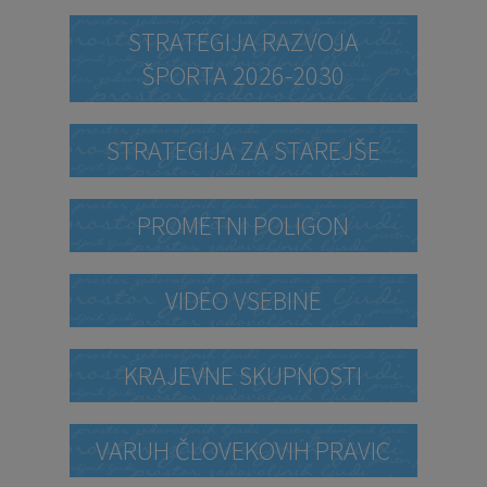
STRATEGIJA RAZVOJA
ŠPORTA 2026-2030
STRATEGIJA ZA STAREJŠE
PROMETNI POLIGON
VIDEO VSEBINE
KRAJEVNE SKUPNOSTI
VARUH ČLOVEKOVIH PRAVIC