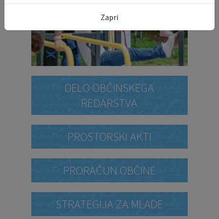
Zapri
DELO OBČINSKEGA
REDARSTVA
PROSTORSKI AKTI
PRORAČUN OBČINE
STRATEGIJA ZA MLADE