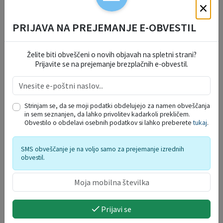
30
×
AVG.
PRIJAVA NA PREJEMANJE E-OBVESTIL
Prikaži več
Želite biti obveščeni o novih objavah na spletni strani?
INFORMATIVNI BILTENI
Prijavite se na prejemanje brezplačnih e-obvestil.
Strinjam se, da se moji podatki obdelujejo za namen obveščanja
in sem seznanjen, da lahko privolitev kadarkoli prekličem.
Obvestilo o obdelavi osebnih podatkov si lahko preberete
tukaj
.
SMS obveščanje je na voljo samo za prejemanje izrednih
obvestil.
Prijavi se