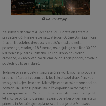
Pobratene občine
Občina Moravče
Občinska volilna komisija
Mladi
Srednja šola Domžale
Urejanje javnih površin
Pomembni kontakti
Fotogalerija
Mestna občina Ljubljana
Krajevne skupnosti
Zaščita in reševanje
Bilteni
NAJ ZAŽARI.jpg
Državni organi
Zapuščene živali
Glasilo Slamnik
Na sobotni decembrski večer so tudi v Domžalah zažarele
praznične luči, ki jih je letos prižgal župan Občine Domžale, Toni
Svet za preventivo in vzgojo v cestnem prometu
Oskrba s plinom
Občinski predpisi
Dragar. Novoletno drevesce v središču mesta je nekaj
posebnega, visoko je 18,5 metra, osvetljuje ga približno 30.000
led žarnic in je zares unikatno. To reciklirano novoletno
Katalog informacij javnega značaja
Uradni vestnik
drevesce, ki vsako leto zažari v malce drugačni podobi, privablja
poglede od blizu in daleč.
Uradne ure
Proračun Občine
Tudi mesto se je odelo v soj prazničnih luči, ki naznanjajo, da je
pred nami čarobni december, ki bo tokrat spet drugačen, kot
E-obvestila Občine
smo ga bili vajeni leta prej. Miklavž je letos otrokom pomahal na
domžalskih ulicah in parkih, ko je že dopoldan mimo švignil s
Lokalne volitve
svojim spremstvom. Mi pa z optimizmom vstopamo v zadnji del
leta, ko se običajno ozremo nazaj in pogledamo kaj nam je leto
prineslo in že načrtujemo plane za prihodnje leto. V mesecu