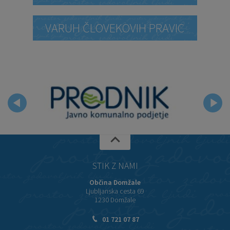
VARUH ČLOVEKOVIH PRAVIC
STIK Z NAMI
Občina Domžale
Ljubljanska cesta 69
1230 Domžale
01 721 07 87