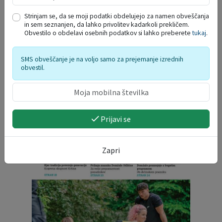
19
Obisk mladih na gasilskem taboru v
Strinjam se, da se moji podatki obdelujejo za namen obveščanja
Radencih ob Kolpi
AVG.
in sem seznanjen, da lahko privolitev kadarkoli prekličem.
Obvestilo o obdelavi osebnih podatkov si lahko preberete
tukaj
.
30
DAN DOMŽALSKIH PLANINCEV
AVG.
SMS obveščanje je na voljo samo za prejemanje izrednih
obvestil.
Prikaži več
INFORMATIVNI BILTENI
Prijavi se
Zapri