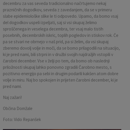
decembru za vas seveda tradicionalno načrtujemo nekaj
prazničnih dogodkov, seveda z zavedanjem, da se v primeru
slabe epidemiološke slike le ti odpovedo. Upamo, da bomo vsaj
del dogodkov uspeli izpeljati, saj si vsi skupaj želimo
sproščenega in veselega decembra, ter vsaj malo tistih
posebnih, decembrskih iskric, toplih pogledov in stiskov rok. Če
pa se stvari ne obrnejo v naš prid, pa si želim, da vsi skupaj
zberemo dovolj volje in moči, da se bomo prilagodili na situacijo,
ki je pred nami, bili strpni in v družbi svojih najdražjih vstopili v
čarobni december. Vse v želji po tem, da bomo ob naslednji
priložnosti skupaj lahko ponovno zgradili Čarobno mesto, s
pozitivno energijo pa sebi in drugim podarili kakšen atom dobre
volje in miru. Naj bo spokojen in prijeten čarobni december, ki je
pred nami.
Naj zažari!
Občina Domžale
Foto: Vido Repanšek