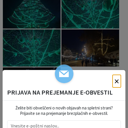
×
PRIJAVA NA PREJEMANJE E-OBVESTIL
Želite biti obveščeni o novih objavah na spletni strani?
ŽUPANJIN KOLEDAR
Prijavite se na prejemanje brezplačnih e-obvestil.