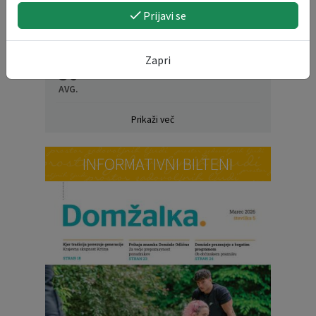
Prijavi se
19
Obisk mladih na gasilskem taboru v
Radencih ob Kolpi
AVG.
Zapri
30
DAN DOMŽALSKIH PLANINCEV
AVG.
Prikaži več
INFORMATIVNI BILTENI