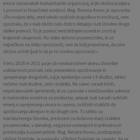
enote nacionalnih humanitarnih organizacij, ki jih občina podpira
s prostori in finančnimi sredstvi. Mag. Renata Kosec je opozorila:
»Pri svojem delu, med obiski različnih dogodkov in institucij, sem
spoznala, da v naši občini zelo dobro delujejo tudi številne druge
oblike pomoči. To je pomoč med bližnjimi sosedi in znotraj
krajevnih skupnosti. Ko vidim aktivne posameznike, ki se
največkrat ne želijo izpostaviti, sem še bolj prepričana, da smo
občina srčnih ljudi in da je to vredno izpostaviti.«
V letu 2020 in 2021 pa je ob mednarodnem dnevu človeške
solidarnosti postalo zelo pomembno spoštovanje in
sprejemanje drugačnih, saj je epidemija covid-19 družbo, lahko
rečemo tudi družine, zelo razdelila. Ne samo zaradi hitrih,
nepričakovanih sprememb, ki so zarezale v medčloveške odnose
in materialna sredstva za preživetje, ampak tudi zaradi različnih
mnenj o sprejemanju virusa in cepiva, različnih stališčih do
spoštovanja ukrepov in do drugih tem. To lahko za
marsikaterega človeka, predvsem za duševno manj stabilne
posameznike, v današnji, negotovi sedanjosti in prihodnosti
predstavlja čustven pritisk. Mag. Renata Kosec, podžupanja
občine Domžale, je pojasnila: »Občina Domžale se zaveda, da se