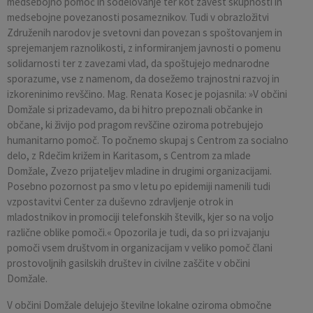
medsebojno pomoč in sodelovanje ter kot zavest skupnosti in
medsebojne povezanosti posameznikov. Tudi v obrazložitvi
Združenih narodov je svetovni dan povezan s spoštovanjem in
sprejemanjem raznolikosti, z informiranjem javnosti o pomenu
solidarnosti ter z zavezami vlad, da spoštujejo mednarodne
sporazume, vse z namenom, da dosežemo trajnostni razvoj in
izkoreninimo revščino. Mag. Renata Kosec je pojasnila: »V občini
Domžale si prizadevamo, da bi hitro prepoznali občanke in
občane, ki živijo pod pragom revščine oziroma potrebujejo
humanitarno pomoč. To počnemo skupaj s Centrom za socialno
delo, z Rdečim križem in Karitasom, s Centrom za mlade
Domžale, Zvezo prijateljev mladine in drugimi organizacijami.
Posebno pozornost pa smo v letu po epidemiji namenili tudi
vzpostavitvi Center za duševno zdravljenje otrok in
mladostnikov in promociji telefonskih številk, kjer so na voljo
različne oblike pomoči.« Opozorila je tudi, da so pri izvajanju
pomoči vsem društvom in organizacijam v veliko pomoč člani
prostovoljnih gasilskih društev in civilne zaščite v občini
Domžale.
V občini Domžale delujejo številne lokalne oziroma območne