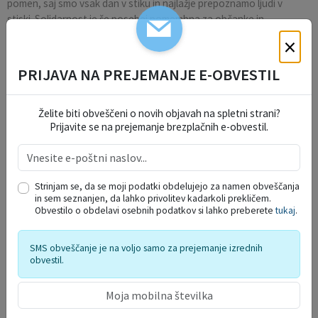
pomen, saj smo vsak dan v stiku in najlažje prepoznamo ljudi v
stiski. Solidarnost je še posebej pomembna za občanke in
občane, ki so bili v obdobju pred epidemijo samozadostni in ne
×
poznajo sistemov pomoči oziroma se sami ne oglasijo. Kot
družba je naša odgovornost, da jim ponudimo pomoč. Vesela
PRIJAVA NA PREJEMANJE E-OBVESTIL
smo, da v naši občini lahko pomagamo in da posamezniki
potrebno pomoč tudi sprejmejo. Seveda pa si vsi skupaj kot
družba prizadevamo za napredek in za trajnostni razvoj, zato
Želite biti obveščeni o novih objavah na spletni strani?
Prijavite se na prejemanje brezplačnih e-obvestil.
mladim iz socialno šibkih družin ponujamo štipendije, štipendije
so razpisane tudi za nadarjene dijake in študente.«
Strinjam se, da se moji podatki obdelujejo za namen obveščanja
Občina Domžale
in sem seznanjen, da lahko privolitev kadarkoli prekličem.
Obvestilo o obdelavi osebnih podatkov si lahko preberete
tukaj
.
SMS obveščanje je na voljo samo za prejemanje izrednih
obvestil.
ŽUPANJIN KOLEDAR