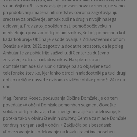
v današnji družbi vzpostavljajo povsem nova razmerja, ne samo
pri pridobivanju materialnih sredstev oziroma zagotavljanju
sredstev za preživetje, ampak tudi na drugih nivojih našega
delovanja. Prav zato je solidarnost, pomoč sočloveku in
medsebojna povezanosti posameznikov, še bolj pomembna kot
kadarkoli prej.« Občina je v sodelovanju z Zdravstvenim domom
Domžale v letu 2021 zagotovila dodatne prostore, da je poleg
Ambulante za psihiatrijo zaživel tudi Center za duševno
zdravljenje otrok in mladostnikov. Na spletni strani
domzalezamlade.si v rubriki zdravje pa so objavljene tudi
telefonske številke, kjer lahko otroci in mladostniki pa tudi drugi
dobijo različne nasvete oziroma različne oblike pomoči 24 ur na
dan.
Mag. Renata Kosec, podžupanja Občine Domžale, je ob tem
povedala: »V občini Domžale pomemben segment človeške
solidarnosti predstavlja tudi medgeneracijsko sodelovanje, ki
poteka tako v okviru številnih društev, Centra za mlade Domžale
ter drugih organizacij v občini.« Zaključila pa z besedami:
»Povezovanje in sodelovanje na lokalni ravni ima poseben