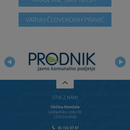
VARUH ČLOVEKOVIH PRAVIC
STIK Z NAMI
Občina Domžale
Ljubljanska cesta 69
1230 Domžale
01 721 07 87