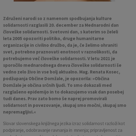
Pobratene občine
Občina Moravče
Občinska volilna komisija
Mladi
Srednja šola Domžale
Urejanje javnih površin
Pomembni kontakti
Združeni narodi so z namenom spodbujanja kulture
Fotogalerija
Mestna občina Ljubljana
Krajevne skupnosti
Zaščita in reševanje
Bilteni
solidarnosti razglasili 20. december za Mednarodni dan
človeške solidarnosti. Svetovni dan, s katerim so želeli
leta 2005 opozoriti politiko, druge humanitarne
Državni organi
Zapuščene živali
Glasilo Slamnik
organizacije in civilno družbo, da je, če želimo ohraniti
svet, potrebno praznovati enotnost v raznolikosti, da
Svet za preventivo in vzgojo v cestnem prometu
Oskrba s plinom
Občinski predpisi
potrebujemo več človeške solidarnosti. V letu 2021 je
sporočilo mednarodnega dneva človeške solidarnosti še
Katalog informacij javnega značaja
Uradni vestnik
vedno zelo živo in vse bolj aktualno. Mag. Renata Kosec,
podžupanja Občine Domžale, je opozorila: »Občina
Uradne ure
Proračun Občine
Domžale je občina srčnih ljudi. To smo dokazali med
razglašeno epidemijo in to dokazujemo vsak dan posebej
tudi danes. Prav zato bomo še naprej promovirali
E-obvestila Občine
solidarnost in povezovanje, skupaj smo močni, skupaj smo
nepremagljivi.«
Lokalne volitve
Slovar slovenskega knjižnega jezika izraz solidarnost razloži kot
podpiranje, odobravanje ravnanja in mnenja; pripravljenost za