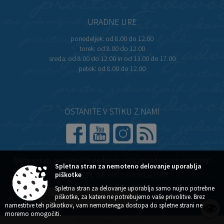
URADNE URE
ponedeljek:
od 8.00 do 12.00
torek:
od 8.00 do 12.00
sreda:
od 8.00 do 12.00 in od 13.00 do 17.00
petek:
od 8.00 do 12.00
OSTANITE V STIKU Z NAMI
Želite ostati obveščeni in podpreti naša prizadevanja za razvoj?
Spletna stran za nemoteno delovanje uporablja
NAROČITE SE NA E-OBVESTILA
piškotke
Spletna stran za delovanje uporablja samo nujno potrebne
piškotke, za katere ne potrebujemo vaše privolitve. Brez
namestitve teh piškotkov, vam nemotenega dostopa do spletne strani ne
moremo omogočiti.
© 2026 Vse pravice pridržane