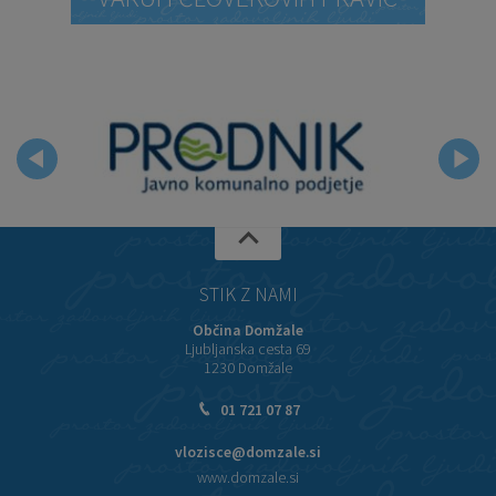
STIK Z NAMI
Občina Domžale
Ljubljanska cesta 69
1230 Domžale
01 721 07 87
vlozisce@domzale.si
www.domzale.si