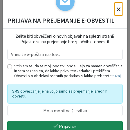
×
PRIJAVA NA PREJEMANJE E-OBVESTIL
Želite biti obveščeni o novih objavah na spletni strani?
Prijavite se na prejemanje brezplačnih e-obvestil.
DELO OBČINSKEGA
Strinjam se, da se moji podatki obdelujejo za namen obveščanja
REDARSTVA
in sem seznanjen, da lahko privolitev kadarkoli prekličem.
Obvestilo o obdelavi osebnih podatkov si lahko preberete
tukaj
.
PROSTORSKI AKTI
SMS obveščanje je na voljo samo za prejemanje izrednih
obvestil.
PRORAČUN OBČINE
Prijavi se