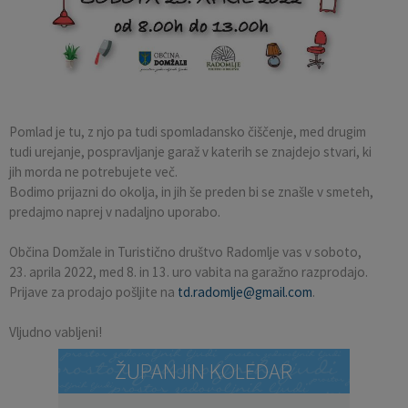
Pobratene občine
Občina Moravče
Občinska volilna komisija
Mladi
Srednja šola Domžale
Urejanje javnih površin
Pomembni kontakti
Fotogalerija
Mestna občina Ljubljana
Krajevne skupnosti
Zaščita in reševanje
Bilteni
Državni organi
Zapuščene živali
Glasilo Slamnik
Pomlad je tu, z njo pa tudi spomladansko čiščenje, med drugim
tudi urejanje, pospravljanje garaž v katerih se znajdejo stvari, ki
Svet za preventivo in vzgojo v cestnem prometu
Oskrba s plinom
Občinski predpisi
jih morda ne potrebujete več.
Bodimo prijazni do okolja, in jih še preden bi se znašle v smeteh,
Katalog informacij javnega značaja
Uradni vestnik
predajmo naprej v nadaljno uporabo.
Občina Domžale in Turistično društvo Radomlje vas v soboto,
Uradne ure
Proračun Občine
23. aprila 2022, med 8. in 13. uro vabita na garažno razprodajo.
Prijave za prodajo pošljite na
td.radomlje@gmail.com
.
E-obvestila Občine
Vljudno vabljeni!
Lokalne volitve
ŽUPANJIN KOLEDAR