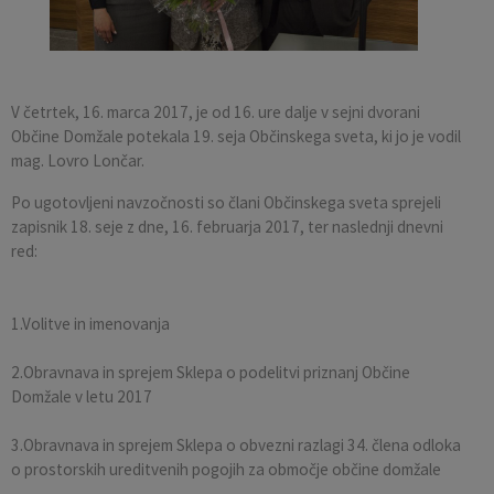
Pobratene občine
Občina Moravče
Občinska volilna komisija
Mladi
Srednja šola Domžale
Urejanje javnih površin
Pomembni kontakti
Fotogalerija
Mestna občina Ljubljana
Krajevne skupnosti
Zaščita in reševanje
Bilteni
V četrtek, 16. marca 2017, je od 16. ure dalje v sejni dvorani
Občine Domžale potekala 19. seja Občinskega sveta, ki jo je vodil
Državni organi
Zapuščene živali
Glasilo Slamnik
mag. Lovro Lončar.
Svet za preventivo in vzgojo v cestnem prometu
Oskrba s plinom
Občinski predpisi
Po ugotovljeni navzočnosti so člani Občinskega sveta sprejeli
zapisnik 18. seje z dne, 16. februarja 2017, ter naslednji dnevni
red:
Katalog informacij javnega značaja
Uradni vestnik
Uradne ure
Proračun Občine
1.Volitve in imenovanja
E-obvestila Občine
2.Obravnava in sprejem Sklepa o podelitvi priznanj Občine
Domžale v letu 2017
Lokalne volitve
3.Obravnava in sprejem Sklepa o obvezni razlagi 34. člena odloka
o prostorskih ureditvenih pogojih za območje občine domžale