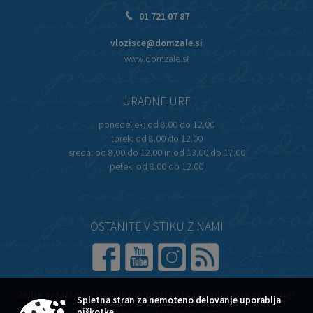
01 721 07 87
vlozisce@domzale.si
www.domzale.si
URADNE URE
ponedeljek:
od 8.00 do 12.00
torek:
od 8.00 do 12.00
sreda:
od 8.00 do 12.00 in od 13.00 do 17.00
petek:
od 8.00 do 12.00
OSTANITE V STIKU Z NAMI
Želite ostati obveščeni in podpreti naša prizadevanja za razvoj?
Spletna stran za nemoteno delovanje uporablja
piškotke