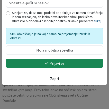
1181/6Radomlje1936 1181/6
1181/8Radomlje1936 1181/8
Strinjam se, da se moji podatki obdelujejo za namen obveščanja
1181/9Radomlje1936 1181/9
in sem seznanjen, da lahko privolitev kadarkoli prekličem.
1181/10Radomlje1936 1181/10
Obvestilo o obdelavi osebnih podatkov si lahko preberete
tukaj
.
5155Domžale1959 5155
5445/5Domžale1959 5445/5
SMS obveščanje je na voljo samo za prejemanje izrednih
obvestil.
9.Vprašanja, pobude in predlogi
Na seji so vprašanja, pobude in predloge podali: Matej Oražem
Prijavi se
/Lista Reza/, mag. Tomaž Deželak /SDS/, Robert Pečnik /SMC/,
Peregrin Stegnar /NSi/, Damjana Korošec /LTD/, in Metod
Marčun /Lista za Domžale/.
Zapri
Vse pobude, predloge in vprašanja lahko najdete na občinski
spletni strani http://www.domzale.si pod rubriko Občinski svet,
svetniška vprašanja. Prav tako lahko na občinski spletni strani
poiščete celotno gradivo seje Občinskega sveta Občine
Domžale.