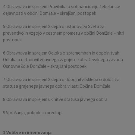
4.Obravnava in sprejem Pravilnika o sofinanciranju čebelarske
dejavnosti v občini Domžale – skrajšani postopek
5.Obravnava in sprejem Sklepa o ustanovitvi Sveta za
preventivo in vzgojo v cestnem prometu v občini Domžale – hitri
postopek
6.Obravnava in sprejem Odloka o spremembah in dopolnitvah
Odloka o ustanovitvi javnega vzgojno-izobraževalnega zavoda
Osnovne šole Domžale – skrajšani postopek
7.Obravnava in sprejem Sklepa o dopolnitvi Sklepa o določitvi
statusa grajenega javnega dobra v lasti Občine Domžale
8.Obravnava in sprejem ukinitve statusa javnega dobra
9.Vprašanja, pobude in predlogi
1.Volitve in imenovanja