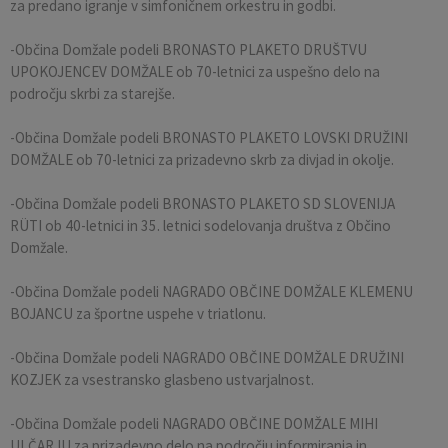
za predano igranje v simfoničnem orkestru in godbi.
-Občina Domžale podeli BRONASTO PLAKETO DRUŠTVU
UPOKOJENCEV DOMŽALE ob 70-letnici za uspešno delo na
področju skrbi za starejše.
-Občina Domžale podeli BRONASTO PLAKETO LOVSKI DRUŽINI
DOMŽALE ob 70-letnici za prizadevno skrb za divjad in okolje.
-Občina Domžale podeli BRONASTO PLAKETO SD SLOVENIJA
RÜTI ob 40-letnici in 35. letnici sodelovanja društva z Občino
Domžale.
-Občina Domžale podeli NAGRADO OBČINE DOMŽALE KLEMENU
BOJANCU za športne uspehe v triatlonu.
-Občina Domžale podeli NAGRADO OBČINE DOMŽALE DRUŽINI
KOZJEK za vsestransko glasbeno ustvarjalnost.
-Občina Domžale podeli NAGRADO OBČINE DOMŽALE MIHI
ULČARJU za prizadevno delo na področju informiranja in