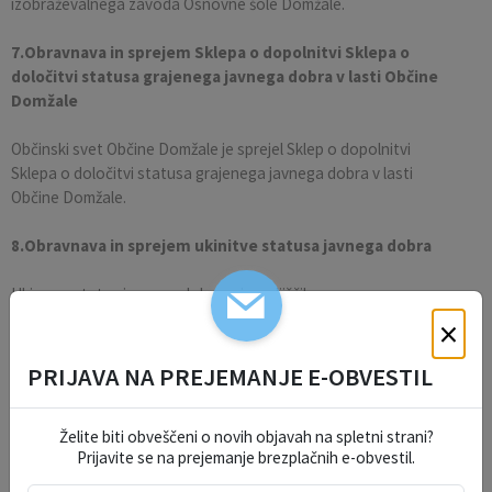
izobraževalnega zavoda Osnovne šole Domžale.
7.Obravnava in sprejem Sklepa o dopolnitvi Sklepa o
določitvi statusa grajenega javnega dobra v lasti Občine
Domžale
Občinski svet Občine Domžale je sprejel Sklep o dopolnitvi
Sklepa o določitvi statusa grajenega javnega dobra v lasti
Občine Domžale.
8.Obravnava in sprejem ukinitve statusa javnega dobra
Ukine se status javnega dobra pri zemljiščih:
×
parc.št.katastrska občinaID znak
PRIJAVA NA PREJEMANJE E-OBVESTIL
4514/7Domžale1959 4514/7
4514/8Domžale1959 4514/8
Želite biti obveščeni o novih objavah na spletni strani?
4514/11Domžale1959 4514/11
Prijavite se na prejemanje brezplačnih e-obvestil.
1048/3Krtina1945 1048/3
692 Krtina1945 692