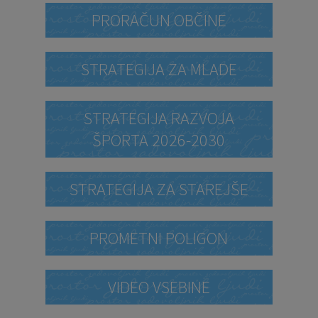
PRORAČUN OBČINE
STRATEGIJA ZA MLADE
STRATEGIJA RAZVOJA
ŠPORTA 2026-2030
STRATEGIJA ZA STAREJŠE
PROMETNI POLIGON
VIDEO VSEBINE