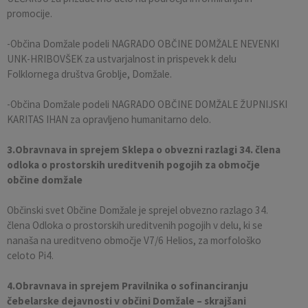
promocije.
-Občina Domžale podeli NAGRADO OBČINE DOMŽALE NEVENKI
UNK-HRIBOVŠEK za ustvarjalnost in prispevek k delu
Folklornega društva Groblje, Domžale.
-Občina Domžale podeli NAGRADO OBČINE DOMŽALE ŽUPNIJSKI
KARITAS IHAN za opravljeno humanitarno delo.
3.Obravnava in sprejem Sklepa o obvezni razlagi 34. člena
odloka o prostorskih ureditvenih pogojih za območje
občine domžale
Občinski svet Občine Domžale je sprejel obvezno razlago 34.
člena Odloka o prostorskih ureditvenih pogojih v delu, ki se
nanaša na ureditveno območje V7/6 Helios, za morfološko
celoto Pi4.
4.Obravnava in sprejem Pravilnika o sofinanciranju
čebelarske dejavnosti v občini Domžale – skrajšani