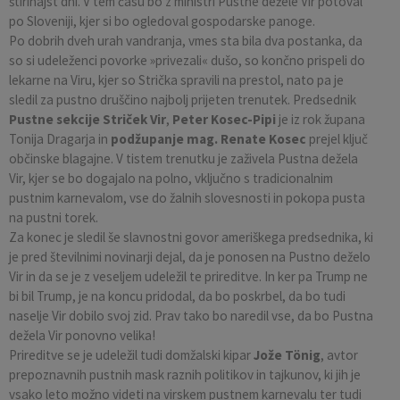
štirinajst dni. V tem času bo z ministri Pustne dežele Vir potoval
po Sloveniji, kjer si bo ogledoval gospodarske panoge.
Po dobrih dveh urah vandranja, vmes sta bila dva postanka, da
so si udeleženci povorke »privezali« dušo, so končno prispeli do
lekarne na Viru, kjer so Strička spravili na prestol, nato pa je
sledil za pustno druščino najbolj prijeten trenutek. Predsednik
Pustne sekcije Striček Vi
r
,
Peter Kosec-Pipi
je iz rok župana
Tonija Dragarja in
podžupanje mag. Renate Kosec
prejel ključ
občinske blagajne. V tistem trenutku je zaživela Pustna dežela
Vir, kjer se bo dogajalo na polno, vključno s tradicionalnim
pustnim karnevalom, vse do žalnih slovesnosti in pokopa pusta
na pustni torek.
Za konec je sledil še slavnostni govor ameriškega predsednika, ki
je pred številnimi novinarji dejal, da je ponosen na Pustno deželo
Vir in da se je z veseljem udeležil te prireditve. In ker pa Trump ne
bi bil Trump, je na koncu pridodal, da bo poskrbel, da bo tudi
naselje Vir dobilo svoj zid. Prav tako bo naredil vse, da bo Pustna
dežela Vir ponovno velika!
Prireditve se je udeležil tudi domžalski kipar
Jože Tönig
, avtor
prepoznavnih pustnih mask raznih politikov in tajkunov, ki jih je
vsako leto možno videti na virskem pustnem karnevalu ter tudi