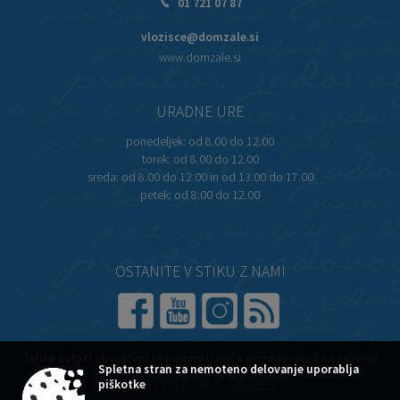
01 721 07 87
vlozisce@domzale.si
www.domzale.si
URADNE URE
ponedeljek:
od 8.00 do 12.00
torek:
od 8.00 do 12.00
sreda:
od 8.00 do 12.00 in od 13.00 do 17.00
petek:
od 8.00 do 12.00
OSTANITE V STIKU Z NAMI
Želite ostati obveščeni in podpreti naša prizadevanja za razvoj?
Spletna stran za nemoteno delovanje uporablja
piškotke
NAROČITE SE NA E-OBVESTILA