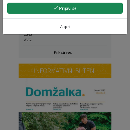
Prijavi se
19
Obisk mladih na gasilskem taboru v
Radencih ob Kolpi
AVG.
Zapri
30
DAN DOMŽALSKIH PLANINCEV
AVG.
Prikaži več
INFORMATIVNI BILTENI