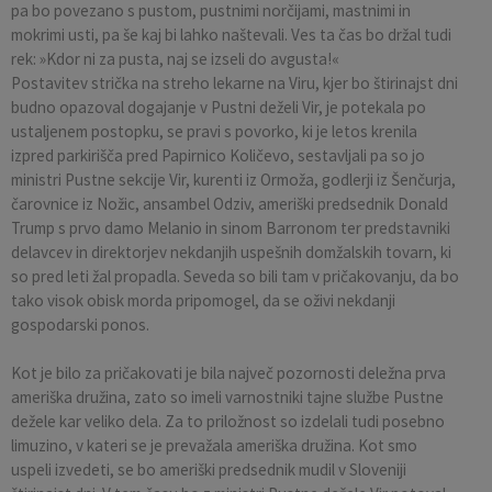
pa bo povezano s pustom, pustnimi norčijami, mastnimi in
mokrimi usti, pa še kaj bi lahko naštevali. Ves ta čas bo držal tudi
rek: »Kdor ni za pusta, naj se izseli do avgusta!«
Postavitev strička na streho lekarne na Viru, kjer bo štirinajst dni
budno opazoval dogajanje v Pustni deželi Vir, je potekala po
ustaljenem postopku, se pravi s povorko, ki je letos krenila
izpred parkirišča pred Papirnico Količevo, sestavljali pa so jo
ministri Pustne sekcije Vir, kurenti iz Ormoža, godlerji iz Šenčurja,
čarovnice iz Nožic, ansambel Odziv, ameriški predsednik Donald
Trump s prvo damo Melanio in sinom Barronom ter predstavniki
delavcev in direktorjev nekdanjih uspešnih domžalskih tovarn, ki
so pred leti žal propadla. Seveda so bili tam v pričakovanju, da bo
tako visok obisk morda pripomogel, da se oživi nekdanji
gospodarski ponos.
Kot je bilo za pričakovati je bila največ pozornosti deležna prva
ameriška družina, zato so imeli varnostniki tajne službe Pustne
dežele kar veliko dela. Za to priložnost so izdelali tudi posebno
limuzino, v kateri se je prevažala ameriška družina. Kot smo
uspeli izvedeti, se bo ameriški predsednik mudil v Sloveniji