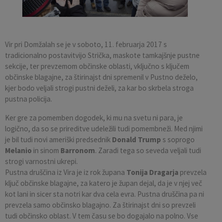
Pobratene občine
Občina Moravče
Občinska volilna komisija
Mladi
Srednja šola Domžale
Urejanje javnih površin
Pomembni kontakti
Fotogalerija
Mestna občina Ljubljana
Krajevne skupnosti
Zaščita in reševanje
Bilteni
Vir pri Domžalah se je v soboto, 11. februarja 2017 s
tradicionalno postavitvijo Strička, maskote tamkajšnje pustne
Državni organi
Zapuščene živali
Glasilo Slamnik
sekcije, ter prevzemom občinske oblasti, vključno s ključem
občinske blagajne, za štirinajst dni spremenil v Pustno deželo,
kjer bodo veljali strogi pustni deželi, za kar bo skrbela stroga
Svet za preventivo in vzgojo v cestnem prometu
Oskrba s plinom
Občinski predpisi
pustna policija.
Katalog informacij javnega značaja
Uradni vestnik
Ker gre za pomemben dogodek, ki mu na svetu ni para, je
logično, da so se prireditve udeležili tudi pomembneži. Med njimi
Uradne ure
Proračun Občine
je bil tudi novi ameriški predsednik
Donald Trump
s soprogo
Melanio
in sinom
Barronom
. Zaradi tega so seveda veljali tudi
strogi varnostni ukrepi.
E-obvestila Občine
Pustna druščina iz Vira je iz rok župana
Tonija Dragarja
prevzela
ključ občinske blagajne, za katero je župan dejal, da je v njej več
Lokalne volitve
kot lani in sicer sta notri kar dva cela evra. Pustna druščina pa ni
prevzela samo občinsko blagajno. Za štirinajst dni so prevzeli
tudi občinsko oblast. V tem času se bo dogajalo na polno. Vse