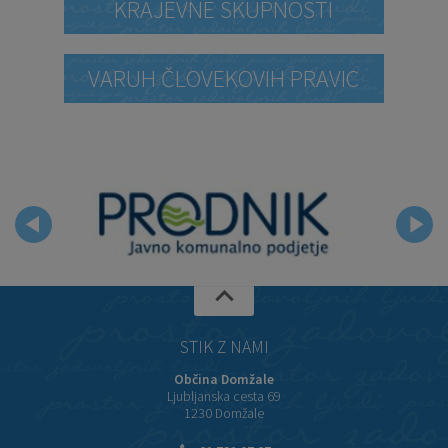
KRAJEVNE SKUPNOSTI
VARUH ČLOVEKOVIH PRAVIC
STIK Z NAMI
Občina Domžale
Ljubljanska cesta 69
1230 Domžale