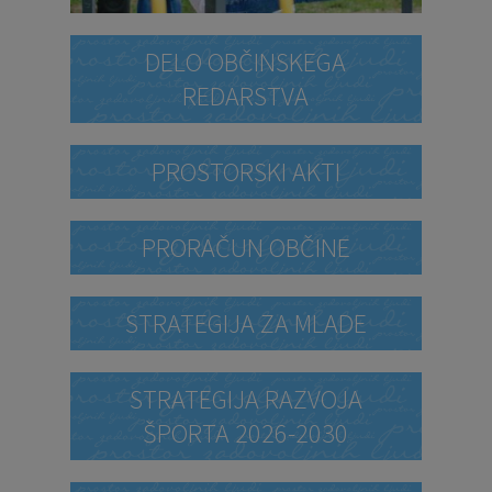
DELO OBČINSKEGA
REDARSTVA
PROSTORSKI AKTI
PRORAČUN OBČINE
STRATEGIJA ZA MLADE
STRATEGIJA RAZVOJA
ŠPORTA 2026-2030