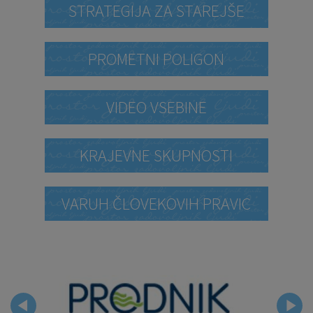
STRATEGIJA ZA STAREJŠE
PROMETNI POLIGON
VIDEO VSEBINE
KRAJEVNE SKUPNOSTI
VARUH ČLOVEKOVIH PRAVIC