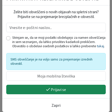
Želite biti obveščeni o novih objavah na spletni strani?
Prijavite se na prejemanje brezplačnih e-obvestil.
Razstava fosilov
13. 08. 2026
Strinjam se, da se moji podatki obdelujejo za namen obveščanja
in sem seznanjen, da lahko privolitev kadarkoli prekličem.
ŽUPANJIN KOLEDAR
Obvestilo o obdelavi osebnih podatkov si lahko preberete
tukaj
.
SMS obveščanje je na voljo samo za prejemanje izrednih
19
Obisk mladih na gasilskem taboru v
obvestil.
Radencih ob Kolpi
AVG.
30
DAN DOMŽALSKIH PLANINCEV
AVG.
Prijavi se
Prikaži več
Zapri