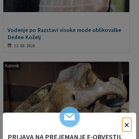
Vodenje po Razstavi visoke mode oblikovalke
Dedee Koželj
12. 08. 2026
Kamnik
×
PRIJAVA NA PREJEMANJE E-OBVESTIL