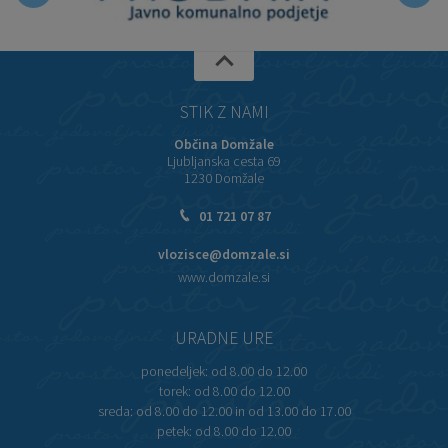
STIK Z NAMI
Občina Domžale
Ljubljanska cesta 69
1230 Domžale
01 721 07 87
vlozisce@domzale.si
www.domzale.si
URADNE URE
ponedeljek:
od 8.00 do 12.00
torek:
od 8.00 do 12.00
sreda:
od 8.00 do 12.00 in od 13.00 do 17.00
petek:
od 8.00 do 12.00