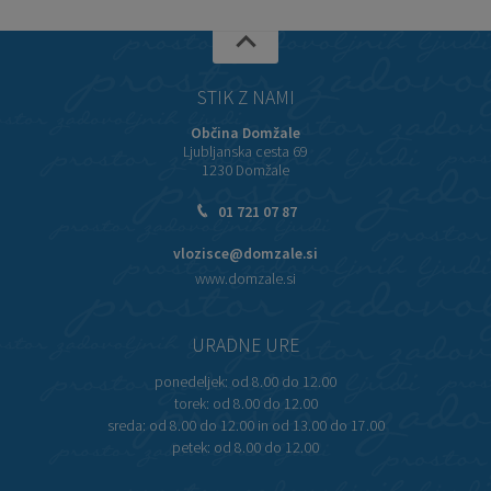
STIK Z NAMI
Občina Domžale
Ljubljanska cesta 69
1230 Domžale
01 721 07 87
vlozisce@domzale.si
www.domzale.si
URADNE URE
ponedeljek:
od 8.00 do 12.00
torek:
od 8.00 do 12.00
sreda:
od 8.00 do 12.00 in od 13.00 do 17.00
petek:
od 8.00 do 12.00