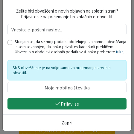
Želite biti obveščeni o novih objavah na spletni strani?
Joga v parku
Prijavite se na prejemanje brezplačnih e-obvestil.
09. 08. 2026
Strinjam se, da se moji podatki obdelujejo za namen obveščanja
in sem seznanjen, da lahko privolitev kadarkoli prekličem.
ŽUPANJIN KOLEDAR
Obvestilo o obdelavi osebnih podatkov si lahko preberete
tukaj
.
SMS obveščanje je na voljo samo za prejemanje izrednih
19
Obisk mladih na gasilskem taboru v
obvestil.
Radencih ob Kolpi
AVG.
30
DAN DOMŽALSKIH PLANINCEV
AVG.
Prijavi se
Prikaži več
Zapri
INFORMATIVNI BILTENI