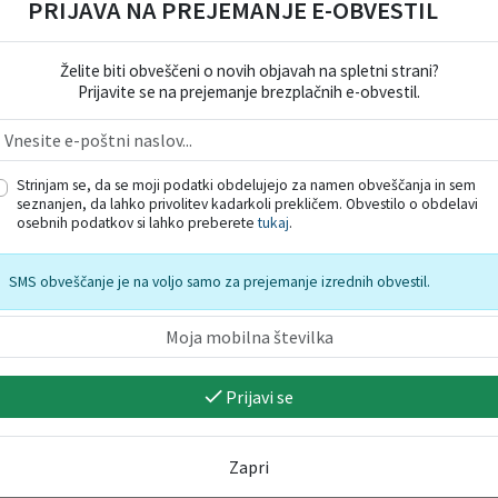
PRIJAVA NA PREJEMANJE E-OBVESTIL
09. 08. 2026
skupina Gadi
08. 08. 2026
Želite biti obveščeni o novih objavah na spletni strani?
Prijavite se na prejemanje brezplačnih e-obvestil.
Strinjam se, da se moji podatki obdelujejo za namen obveščanja in sem
seznanjen, da lahko privolitev kadarkoli prekličem. Obvestilo o obdelavi
osebnih podatkov si lahko preberete
tukaj
.
SMS obveščanje je na voljo samo za prejemanje izrednih obvestil.
Prijavi se
Zapri