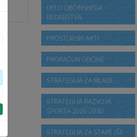
DELO OBČINSKEGA
REDARSTVA
PROSTORSKI AKTI
PRORAČUN OBČINE
STRATEGIJA ZA MLADE
STRATEGIJA RAZVOJA
ŠPORTA 2026-2030
STRATEGIJA ZA STAREJŠE