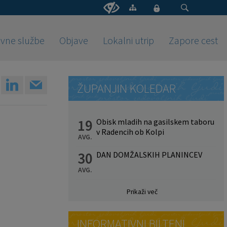
vne službe
Objave
Lokalni utrip
Zapore cest
ŽUPANJIN KOLEDAR
19
Obisk mladih na gasilskem taboru
v Radencih ob Kolpi
AVG.
30
DAN DOMŽALSKIH PLANINCEV
AVG.
Prikaži več
INFORMATIVNI BILTENI