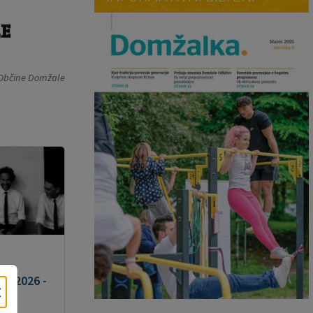
b Občine Domžale
st 2026 -
×