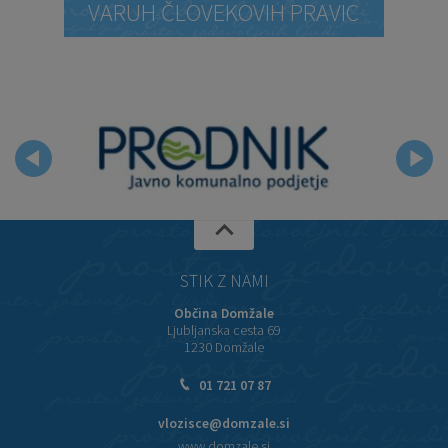
VARUH ČLOVEKOVIH PRAVIC
STIK Z NAMI
Občina Domžale
Ljubljanska cesta 69
1230 Domžale
01 721 07 87
vlozisce@domzale.si
www.domzale.si