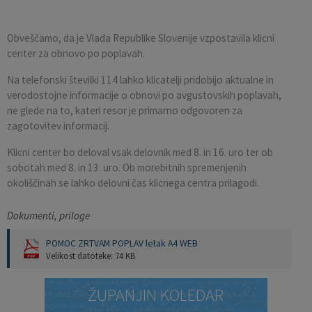
Pobratene občine
Občina Moravče
Občinska volilna komisija
Mladi
Srednja šola Domžale
Urejanje javnih površin
Pomembni kontakti
Obveščamo, da je Vlada Republike Slovenije vzpostavila klicni
center za obnovo po poplavah.
Fotogalerija
Mestna občina Ljubljana
Krajevne skupnosti
Zaščita in reševanje
Bilteni
Na telefonski številki 114 lahko klicatelji pridobijo aktualne in
Državni organi
Zapuščene živali
Glasilo Slamnik
verodostojne informacije o obnovi po avgustovskih poplavah,
ne glede na to, kateri resor je primarno odgovoren za
Svet za preventivo in vzgojo v cestnem prometu
Oskrba s plinom
Občinski predpisi
zagotovitev informacij.
Klicni center bo deloval vsak delovnik med 8. in 16. uro ter ob
Katalog informacij javnega značaja
Uradni vestnik
sobotah med 8. in 13. uro. Ob morebitnih spremenjenih
okoliščinah se lahko delovni čas klicnega centra prilagodi.
Uradne ure
Proračun Občine
Dokumenti, priloge
E-obvestila Občine
POMOC ZRTVAM POPLAV letak A4 WEB
Velikost datoteke: 74 KB
Lokalne volitve
ŽUPANJIN KOLEDAR