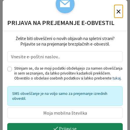
×
PRIJAVA NA PREJEMANJE E-OBVESTIL
Želite biti obveščeni o novih objavah na spletni strani?
Prijavite se na prejemanje brezplačnih e-obvestil.
DELO OBČINSKEGA
Strinjam se, da se moji podatki obdelujejo za namen obveščanja
REDARSTVA
in sem seznanjen, da lahko privolitev kadarkoli prekličem.
Obvestilo o obdelavi osebnih podatkov si lahko preberete
tukaj
.
PROSTORSKI AKTI
SMS obveščanje je na voljo samo za prejemanje izrednih
obvestil.
PRORAČUN OBČINE
Prijavi se