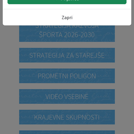
STRATEGIJA ZA MLADE
Zapri
STRATEGIJA RAZVOJA
ŠPORTA 2026-2030
STRATEGIJA ZA STAREJŠE
PROMETNI POLIGON
VIDEO VSEBINE
KRAJEVNE SKUPNOSTI