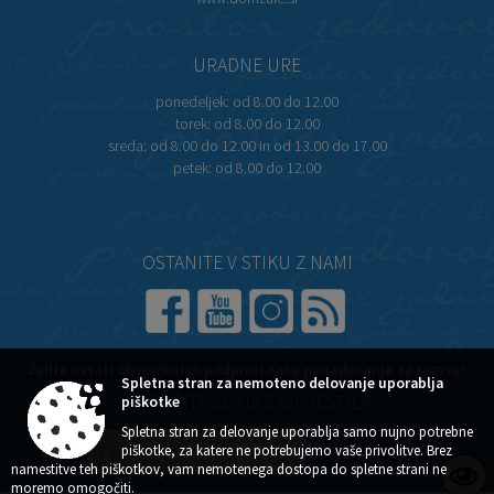
URADNE URE
ponedeljek:
od 8.00 do 12.00
torek:
od 8.00 do 12.00
sreda:
od 8.00 do 12.00 in od 13.00 do 17.00
petek:
od 8.00 do 12.00
OSTANITE V STIKU Z NAMI
Želite ostati obveščeni in podpreti naša prizadevanja za razvoj?
Spletna stran za nemoteno delovanje uporablja
NAROČITE SE NA E-OBVESTILA
piškotke
Spletna stran za delovanje uporablja samo nujno potrebne
piškotke, za katere ne potrebujemo vaše privolitve. Brez
namestitve teh piškotkov, vam nemotenega dostopa do spletne strani ne
moremo omogočiti.