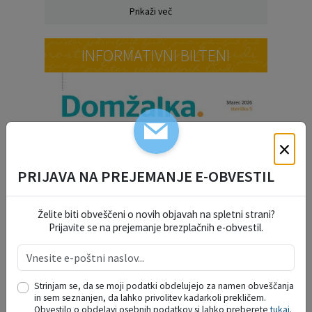
Prikaži več
INFORMATIVNI BILTENI
×
PRIJAVA NA PREJEMANJE E-OBVESTIL
Želite biti obveščeni o novih objavah na spletni strani?
Prijavite se na prejemanje brezplačnih e-obvestil.
Strinjam se, da se moji podatki obdelujejo za namen obveščanja
in sem seznanjen, da lahko privolitev kadarkoli prekličem.
Obvestilo o obdelavi osebnih podatkov si lahko preberete
tukaj
.