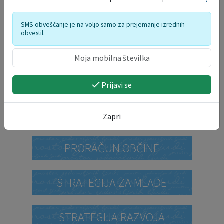
SMS obveščanje je na voljo samo za prejemanje izrednih
obvestil.
DELO OBČINSKEGA
REDARSTVA
Prijavi se
PROSTORSKI AKTI
Zapri
PRORAČUN OBČINE
STRATEGIJA ZA MLADE
STRATEGIJA RAZVOJA