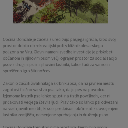
Pobratene občine
Občina Moravče
Občinska volilna komisija
Mladi
Srednja šola Domžale
Urejanje javnih površin
Pomembni kontakti
Fotogalerija
Mestna občina Ljubljana
Krajevne skupnosti
Zaščita in reševanje
Bilteni
Državni organi
Zapuščene živali
Glasilo Slamnik
Občina Domžale je začela z ureditvijo pasjega igrišča, ki bo svoj
prostor dobilo ob rekreacijski poti v bližini kolesarskega
Svet za preventivo in vzgojo v cestnem prometu
Oskrba s plinom
Občinski predpisi
poligona na Viru. Glavni namen izvedbe investicije je priskrbeti
občanom in njihovim psom večji ograjen prostor za socializacijo
psov z drugimi psi in njihovimi lastniki, kakor tudi za varno in
Katalog informacij javnega značaja
Uradni vestnik
sproščeno igro štirinožcev.
Uradne ure
Proračun Občine
Zakon o zaščiti živali nalaga skrbniku psa, da na javnem mestu
zagotovi fizično varstvo psa tako, da je pes na povodcu.
E-obvestila Občine
Izjemoma lastnik psa lahko spusti na tistih površinah, kjer ni
pričakovati večjega števila ljudi. Prav tako so lahko psi odvezani
Lokalne volitve
na vseh javnih mestih, ki so s predpisom občine ali z dovoljenjem
lastnika zemljišča, namenjene sprehajanju in druženju psov.
Občina Domžale trenutno nima prostora, kjer bi bilo psom