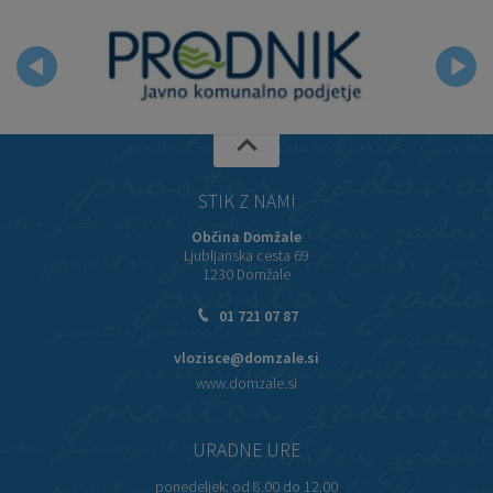
STIK Z NAMI
Občina Domžale
Ljubljanska cesta 69
1230 Domžale
01 721 07 87
vlozisce@domzale.si
www.domzale.si
URADNE URE
ponedeljek:
od 8.00 do 12.00