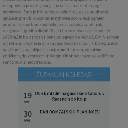
omogočeno prosto gibanje, ne da bi s tem motili druge
prebivalce. Zato je bila sprejeta odločitev, da se uredi pasje
igrišče in priskrbi občanom in njihovim psom večji ograjen
prostor, kjer se bodo psi lahko brez povodca sprehajali,
razgibavali, igrali in divjali. Objekt bo zasnovan v velikosti do
1000 m2 in bo ograjen s panelno ograjo do višine 1,8 m. V samem
objektu bo urejena krajinska zasnova z nasipom, ki bo vključeval
pasji tunel, poglobljenim pasjim amfiteatrom, vohalnim
kotičkom, drevesnicami in klopjo. Ob vhodu na pasje igrišče bo
senco nudila nadstrešnica.
ŽUPANJIN KOLEDAR
19
Obisk mladih na gasilskem taboru v
Radencih ob Kolpi
AVG.
30
DAN DOMŽALSKIH PLANINCEV
AVG.