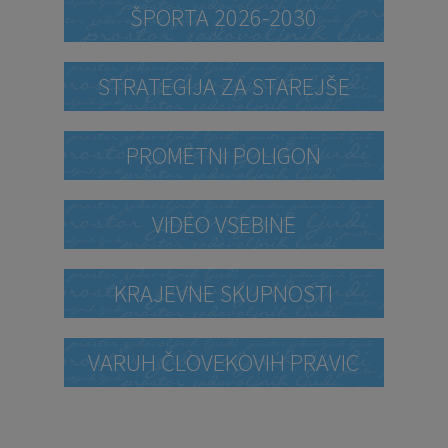
ŠPORTA 2026-2030
STRATEGIJA ZA STAREJŠE
PROMETNI POLIGON
VIDEO VSEBINE
KRAJEVNE SKUPNOSTI
VARUH ČLOVEKOVIH PRAVIC