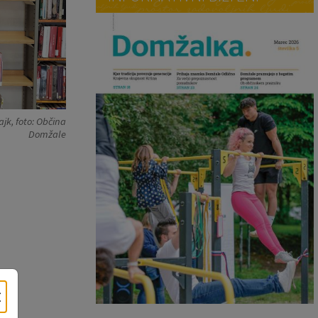
jk, foto: Občina
Domžale
×