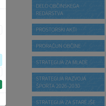
DELO OBČINSKEGA
REDARSTVA
PROSTORSKI AKTI
PRORAČUN OBČINE
STRATEGIJA ZA MLADE
STRATEGIJA RAZVOJA
ŠPORTA 2026-2030
STRATEGIJA ZA STAREJŠE