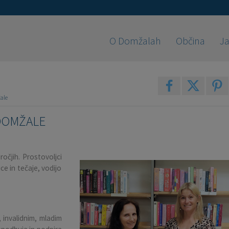
O Domžalah
Občina
Ja
ale
DOMŽALE
ročjih. Prostovoljci
ce in tečaje, vodijo
 invalidnim, mladim