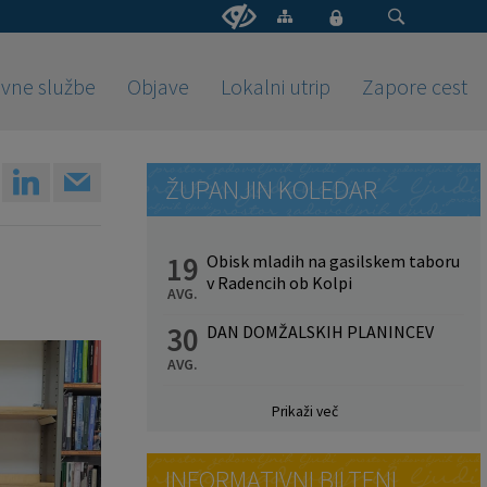
vne službe
Objave
Lokalni utrip
Zapore cest
ŽUPANJIN KOLEDAR
19
Obisk mladih na gasilskem taboru
v Radencih ob Kolpi
AVG.
30
DAN DOMŽALSKIH PLANINCEV
AVG.
Prikaži več
INFORMATIVNI BILTENI