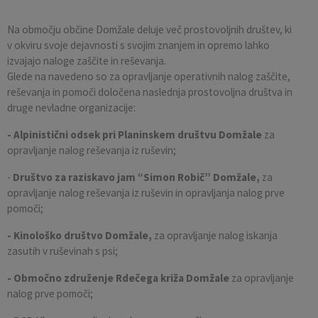
Pobratene občine
Občina Moravče
Občinska volilna komisija
Mladi
Srednja šola Domžale
Urejanje javnih površin
Pomembni kontakti
Na območju občine Domžale deluje več prostovoljnih društev, ki
v okviru svoje dejavnosti s svojim znanjem in opremo lahko
Fotogalerija
Mestna občina Ljubljana
Krajevne skupnosti
Zaščita in reševanje
Bilteni
izvajajo naloge zaščite in reševanja.
Glede na navedeno so za opravljanje operativnih nalog zaščite,
Državni organi
Zapuščene živali
Glasilo Slamnik
reševanja in pomoči določena naslednja prostovoljna društva in
druge nevladne organizacije:
Svet za preventivo in vzgojo v cestnem prometu
Oskrba s plinom
Občinski predpisi
- Alpinistični odsek pri Planinskem društvu Domžale
za
opravljanje nalog reševanja iz ruševin;
Katalog informacij javnega značaja
Uradni vestnik
-
Društvo za raziskavo jam “Simon Robič” Domžale,
za
opravljanje nalog reševanja iz ruševin in opravljanja nalog prve
Uradne ure
Proračun Občine
pomoči;
E-obvestila Občine
- Kinološko društvo Domžale,
za opravljanje nalog iskanja
zasutih v ruševinah s psi;
Lokalne volitve
- Območno združenje Rdečega križa Domžale
za opravljanje
nalog prve pomoči;