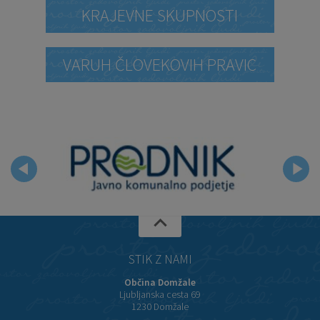
KRAJEVNE SKUPNOSTI
VARUH ČLOVEKOVIH PRAVIC
STIK Z NAMI
Občina Domžale
Ljubljanska cesta 69
1230 Domžale