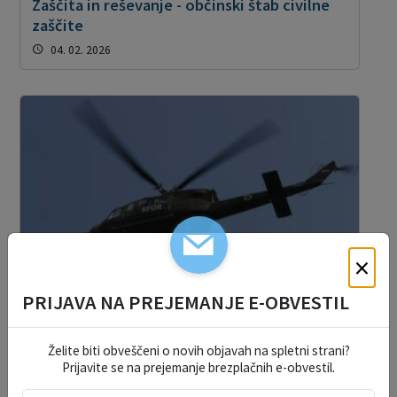
Zaščita in reševanje - občinski štab civilne
zaščite
04. 02. 2026
×
PRIJAVA NA PREJEMANJE E-OBVESTIL
Želite biti obveščeni o novih objavah na spletni strani?
Prijavite se na prejemanje brezplačnih e-obvestil.
Načrti zaščite in reševanja
09. 10. 2017