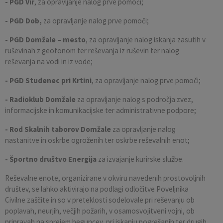
- PGD Vir
, za opravljanje nalog prve pomoči;
- PGD Dob,
za opravljanje nalog prve pomoči;
- PGD Domžale – mesto
, za opravljanje nalog iskanja zasutih v
ruševinah z geofonom ter reševanja iz ruševin ter nalog
reševanja na vodi in iz vode;
- PGD Studenec pri Krtini
, za opravljanje nalog prve pomoči;
- Radioklub Domžale
za opravljanje nalog s področja zvez,
informacijske in komunikacijske ter administrativne podpore;
- Rod Skalnih taborov Domžale
za opravljanje nalog
nastanitve in oskrbe ogroženih ter oskrbe reševalnih enot;
- Športno društvo Energija
za izvajanje kurirske službe.
Reševalne enote, organizirane v okviru navedenih prostovoljnih
društev, se lahko aktivirajo na podlagi odločitve Poveljnika
Civilne zaščite in so v preteklosti sodelovale pri reševanju ob
poplavah, neurjih, večjih požarih, v osamosvojitveni vojni, ob
pripravah na sprejem beguncev, pri iskanju pogrešanih ter drugih