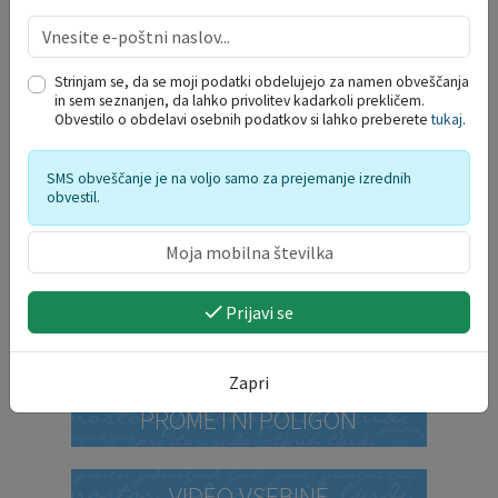
PROSTORSKI AKTI
PRORAČUN OBČINE
Strinjam se, da se moji podatki obdelujejo za namen obveščanja
in sem seznanjen, da lahko privolitev kadarkoli prekličem.
Obvestilo o obdelavi osebnih podatkov si lahko preberete
tukaj
.
STRATEGIJA ZA MLADE
SMS obveščanje je na voljo samo za prejemanje izrednih
obvestil.
STRATEGIJA RAZVOJA
ŠPORTA 2026-2030
Prijavi se
STRATEGIJA ZA STAREJŠE
Zapri
PROMETNI POLIGON
VIDEO VSEBINE