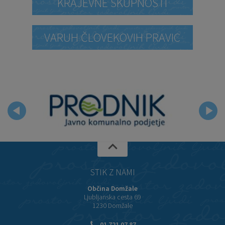
KRAJEVNE SKUPNOSTI
VARUH ČLOVEKOVIH PRAVIC
STIK Z NAMI
Občina Domžale
Ljubljanska cesta 69
1230 Domžale
01 721 07 87