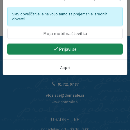
SMS obveščanje je na voljo samo za prejemanje izrednih
obvestil.
Prijavi se
STIK Z NAMI
Občina Domžale
Zapri
Ljubljanska cesta 69
1230 Domžale
01 721 07 87
vlozisce@domzale.si
www.domzale.si
URADNE URE
ponedeljek:
od 8.00 do 12.00