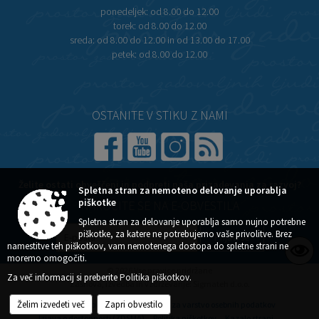
ponedeljek:
od 8.00 do 12.00
torek:
od 8.00 do 12.00
sreda:
od 8.00 do 12.00 in od 13.00 do 17.00
petek:
od 8.00 do 12.00
OSTANITE V STIKU Z NAMI
Želite ostati obveščeni in podpreti naša prizadevanja za razvoj?
Spletna stran za nemoteno delovanje uporablja
piškotke
NAROČITE SE NA E-OBVESTILA
Spletna stran za delovanje uporablja samo nujno potrebne
piškotke, za katere ne potrebujemo vaše privolitve. Brez
namestitve teh piškotkov, vam nemotenega dostopa do spletne strani ne
moremo omogočiti.
© 2026 Vse pravice pridržane
Za več informacij si preberite
Politika piškotkov
.
Zasnova, izvedba in vzdrževanje: Sigmateh d.o.o.
Želim izvedeti več
Zapri obvestilo
Splošni pogoji spletne strani
Center za varstvo osebnih podatkov
Izjava o dostopnosti (ZDSMA)
Politika piškotkov
Kazalo strani