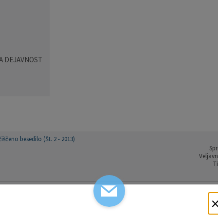
A DEJAVNOST
čeno besedilo (Št. 2 - 2013)
Spr
Veljavn
T
mi odpadki v Občini Domžale (Št. 1 - 2013)
Sprejet
Veljavno o
Tip 