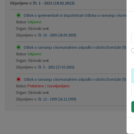
Objavljeno v:
Št. 1 - 2013 (18.02.2013)
Odlok o spremembah in dopolnitvah Odloka o ravnanju s komunalnim
Status:
Veljavno
Organ: Občinski svet
Objavljeno v:
Št. 10 - 2009 (28.09.2009)
Odlok o ravnanju s komunalnimi odpadki v občini Domžale (Št. 5 - 
Status:
Veljavno
Organ: Občinski svet
Objavljeno v:
Št. 5 - 2002 (27.03.2002)
Odlok o ravnanju s komunalnimi odpadki v občini Domžale (Št. 12 -
Status:
Pretečeno / razveljavljeno
Organ: Občinski svet
Objavljeno v:
Št. 12 - 1999 (16.12.1999)