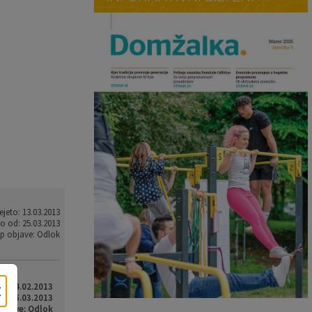
ejeto: 13.03.2013
o od: 25.03.2013
ip objave: Odlok
×
o: 14.02.2013
d: 05.03.2013
objave: Odlok