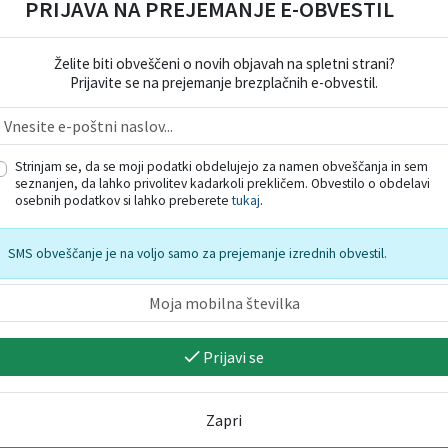
PRIJAVA NA PREJEMANJE E-OBVESTIL
i odpadki v Občini Domžale (Št. 10 - 2009)
Želite biti obveščeni o novih objavah na spletni strani?
Sprej
Prijavite se na prejemanje brezplačnih e-obvestil.
Veljavno 
Tip
2002)
Strinjam se, da se moji podatki obdelujejo za namen obveščanja in sem
Veljavno 
seznanjen, da lahko privolitev kadarkoli prekličem. Obvestilo o obdelavi
Tip
osebnih podatkov si lahko preberete
tukaj
.
SMS obveščanje je na voljo samo za prejemanje izrednih obvestil.
 1999)
Veljavno 
Konec veljavno
Tip
Prijavi se
Zapri