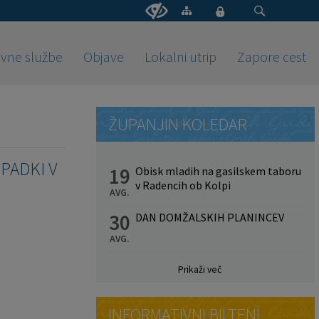
vne službe
Objave
Lokalni utrip
Zapore cest
ŽUPANJIN KOLEDAR
PADKI V
19
Obisk mladih na gasilskem taboru
v Radencih ob Kolpi
AVG.
30
DAN DOMŽALSKIH PLANINCEV
AVG.
Prikaži več
INFORMATIVNI BILTENI