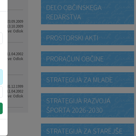
DELO OBČINSKEGA
REDARSTVA
eto: 23.09.2009
od: 13.10.2009
 objave: Odlok
PROSTORSKI AKTI
od: 11.04.2002
PRORAČUN OBČINE
 objave: Odlok
STRATEGIJA ZA MLADE
od: 31.12.1999
sti: 11.04.2002
 objave: Odlok
STRATEGIJA RAZVOJA
ŠPORTA 2026-2030
STRATEGIJA ZA STAREJŠE