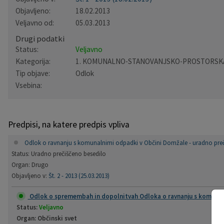
Objavljeno:
18.02.2013
Pobratene občine
Občina Moravče
Občinska volilna komisija
Mladi
Srednja šola Domžale
Urejanje javnih površin
Pomembni kontakti
Veljavno od:
05.03.2013
Drugi podatki
Fotogalerija
Mestna občina Ljubljana
Krajevne skupnosti
Zaščita in reševanje
Bilteni
Status:
Veljavno
Kategorija:
1. KOMUNALNO-STANOVANJSKO-PROSTORSK
Državni organi
Zapuščene živali
Glasilo Slamnik
Tip objave:
Odlok
Vsebina:
Svet za preventivo in vzgojo v cestnem prometu
Oskrba s plinom
Občinski predpisi
Katalog informacij javnega značaja
Uradni vestnik
Predpisi, na katere predpis vpliva
Uradne ure
Proračun Občine
Odlok o ravnanju s komunalnimi odpadki v Občini Domžale - uradno prečiš
Status: Uradno prečiščeno besedilo
E-obvestila Občine
Organ: Drugo
Objavljeno v:
Št. 2 - 2013 (25.03.2013)
Lokalne volitve
Odlok o spremembah in dopolnitvah Odloka o ravnanju s komunalni
Status:
Veljavno
Organ: Občinski svet