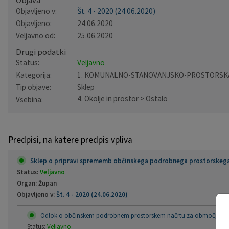
Objava
Objavljeno v:
Št. 4 - 2020 (24.06.2020)
Pobratene občine
Občina Moravče
Občinska volilna komisija
Mladi
Srednja šola Domžale
Urejanje javnih površin
Pomembni kontakti
Objavljeno:
24.06.2020
Veljavno od:
25.06.2020
Fotogalerija
Mestna občina Ljubljana
Krajevne skupnosti
Zaščita in reševanje
Bilteni
Drugi podatki
Status:
Veljavno
Državni organi
Zapuščene živali
Glasilo Slamnik
Kategorija:
1. KOMUNALNO-STANOVANJSKO-PROSTORSK
Tip objave:
Sklep
Svet za preventivo in vzgojo v cestnem prometu
Oskrba s plinom
Občinski predpisi
4. Okolje in prostor > Ostalo
Vsebina:
Katalog informacij javnega značaja
Uradni vestnik
Predpisi, na katere predpis vpliva
Uradne ure
Proračun Občine
Sklep o pripravi sprememb občinskega podrobnega prostorskega n
E-obvestila Občine
Status:
Veljavno
Organ: Župan
Lokalne volitve
Objavljeno v:
Št. 4 - 2020 (24.06.2020)
Odlok o občinskem podrobnem prostorskem načrtu za območje "Opek
Status:
Veljavno