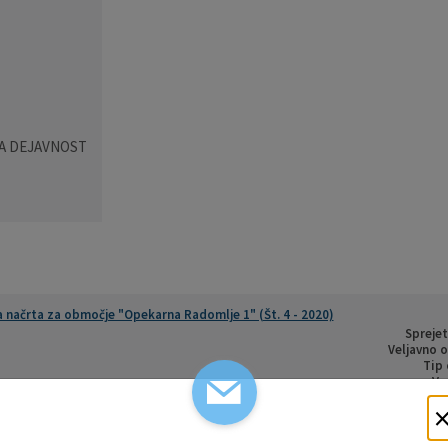
A DEJAVNOST
ačrta za območje "Opekarna Radomlje 1" (Št. 4 - 2020)
Sprejet
Veljavno o
Tip 
Vs
arna Radomlje 1" (Št. 12 - 2012)
Sprej