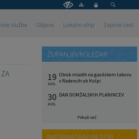
vne službe
Objave
Lokalni utrip
Zapore cest
ŽUPANJIN KOLEDAR
 ZA
19
Obisk mladih na gasilskem taboru
v Radencih ob Kolpi
AVG.
30
DAN DOMŽALSKIH PLANINCEV
AVG.
Prikaži več
INFORMATIVNI BILTENI