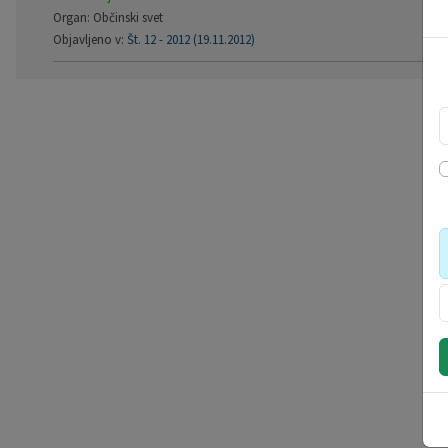
Organ: Občinski svet
Objavljeno v:
Št. 12 - 2012 (19.11.2012)