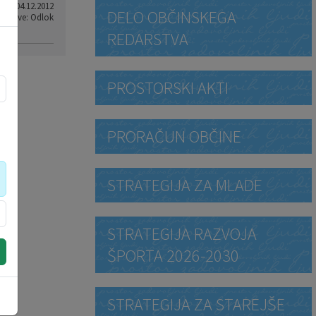
od: 04.12.2012
DELO OBČINSKEGA
 objave: Odlok
REDARSTVA
PROSTORSKI AKTI
PRORAČUN OBČINE
STRATEGIJA ZA MLADE
STRATEGIJA RAZVOJA
ŠPORTA 2026-2030
STRATEGIJA ZA STAREJŠE