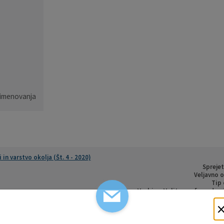
, imenovanja
n varstvo okolja (Št. 4 - 2020)
Sprejet
Veljavno o
Tip 
Vsebina: Volitve, referendum
(Št. 2 - 2019)
Sprej