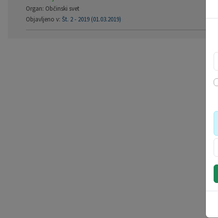
Organ: Občinski svet
Objavljeno v:
Št. 2 - 2019 (01.03.2019)