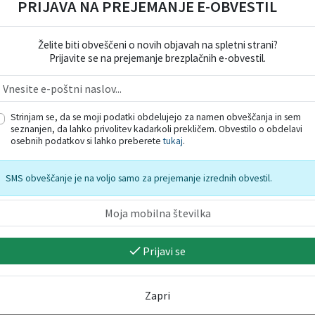
PRIJAVA NA PREJEMANJE E-OBVESTIL
Veljavno 
Ti
Vsebina
Želite biti obveščeni o novih objavah na spletni strani?
Prijavite se na prejemanje brezplačnih e-obvestil.
Strinjam se, da se moji podatki obdelujejo za namen obveščanja in sem
seznanjen, da lahko privolitev kadarkoli prekličem. Obvestilo o obdelavi
osebnih podatkov si lahko preberete
tukaj
.
SMS obveščanje je na voljo samo za prejemanje izrednih obvestil.
Prijavi se
Zapri