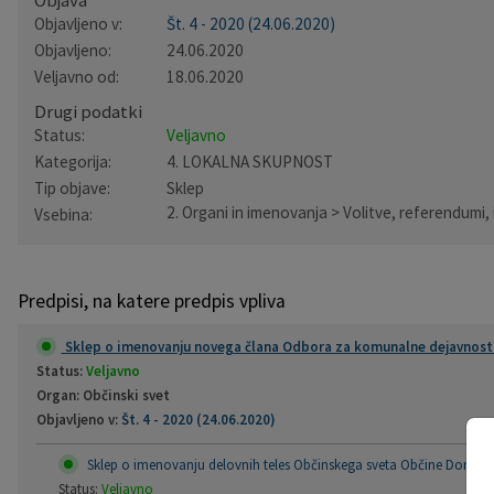
Objava
Objavljeno v:
Št. 4 - 2020 (24.06.2020)
Pobratene občine
Občina Moravče
Občinska volilna komisija
Mladi
Srednja šola Domžale
Urejanje javnih površin
Pomembni kontakti
Objavljeno:
24.06.2020
Veljavno od:
18.06.2020
Fotogalerija
Mestna občina Ljubljana
Krajevne skupnosti
Zaščita in reševanje
Bilteni
Drugi podatki
Status:
Veljavno
Državni organi
Zapuščene živali
Glasilo Slamnik
Kategorija:
4. LOKALNA SKUPNOST
Tip objave:
Sklep
Svet za preventivo in vzgojo v cestnem prometu
Oskrba s plinom
Občinski predpisi
2. Organi in imenovanja > Volitve, referendumi
Vsebina:
Katalog informacij javnega značaja
Uradni vestnik
Predpisi, na katere predpis vpliva
Uradne ure
Proračun Občine
Sklep o imenovanju novega člana Odbora za komunalne dejavnosti i
E-obvestila Občine
Status:
Veljavno
Organ: Občinski svet
Lokalne volitve
Objavljeno v:
Št. 4 - 2020 (24.06.2020)
Sklep o imenovanju delovnih teles Občinskega sveta Občine Domžale 
Status:
Veljavno