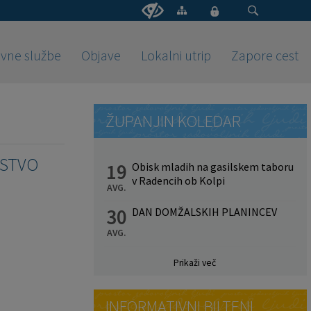
vne službe
Objave
Lokalni utrip
Zapore cest
ŽUPANJIN KOLEDAR
RSTVO
19
Obisk mladih na gasilskem taboru
v Radencih ob Kolpi
AVG.
30
DAN DOMŽALSKIH PLANINCEV
AVG.
Prikaži več
INFORMATIVNI BILTENI