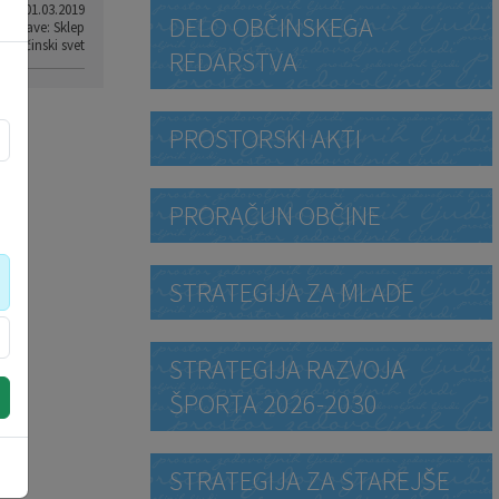
od: 01.03.2019
DELO OBČINSKEGA
p objave: Sklep
: Občinski svet
REDARSTVA
PROSTORSKI AKTI
PRORAČUN OBČINE
STRATEGIJA ZA MLADE
STRATEGIJA RAZVOJA
ŠPORTA 2026-2030
STRATEGIJA ZA STAREJŠE